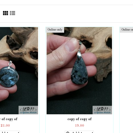
Online only
Online o
 of copy of
copy of copy of
21.00
19.00