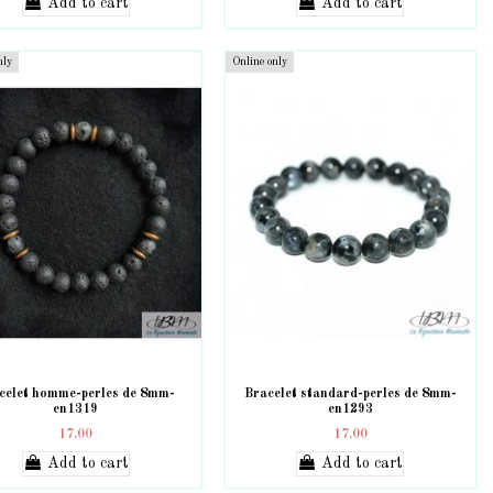
Add to cart
Add to cart
nly
Online only
celet homme-perles de 8mm-
Bracelet standard-perles de 8mm-
en1319
en1293
17.00
17.00
Add to cart
Add to cart