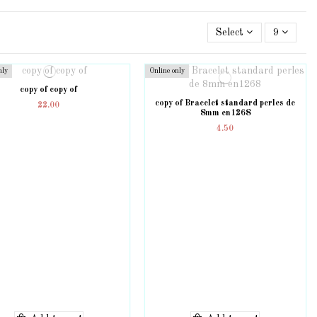
Select
9
nly
Online only
copy of copy of
copy of Bracelet standard perles de
22.00
8mm en1268
4.50