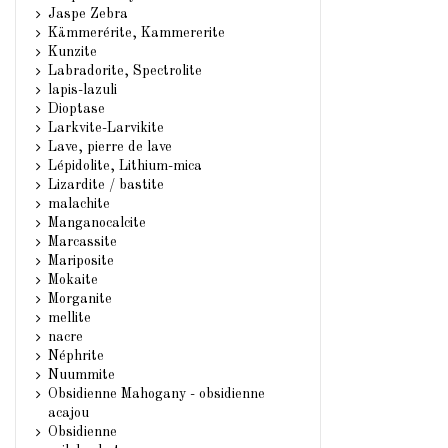
Jaspe Zebra
Kämmerérite, Kammererite
Kunzite
Labradorite, Spectrolite
lapis-lazuli
Dioptase
Larkvite-Larvikite
Lave, pierre de lave
Lépidolite, Lithium-mica
Lizardite / bastite
malachite
Manganocalcite
Marcassite
Mariposite
Mokaite
Morganite
mellite
nacre
Néphrite
Nuummite
Obsidienne Mahogany - obsidienne
acajou
Obsidienne