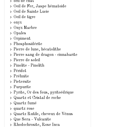
oeil de chat
Oeil de Fer, Jaspe hématoide
Oeil de Sainte Lucie
Oeil de tigre
onyx
Onyx Marbre
Opales
Orpiment
Phosphosidérite
Pierre de lune, hécatolithe
Pierre sang de dragon - cinnabarite
Pierre de soleil
Pinolite - Pinolith
Péridot
Préhnite
Pietersite
Purpurite
Pyrite, Or des fous, pyritoédrique
Quartz et Cristal de roche
Quartz fumé
quartz rose
Quartz Rutile, cheveux de Vénus
Que Sera - Vulcanite
Rhodochrosite, Rose Inca