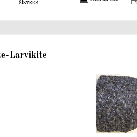
SISTERS
LI
te-Larvikite