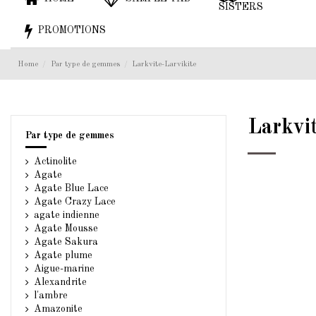
SISTERS
PROMOTIONS
Home
Par type de gemmes
Larkvite-Larvikite
Larkvi
Par type de gemmes
Actinolite
Agate
Agate Blue Lace
Agate Crazy Lace
agate indienne
Agate Mousse
Agate Sakura
Agate plume
Aigue-marine
Alexandrite
l'ambre
Amazonite