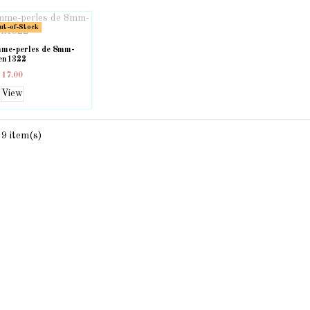
t-of-Stock
mme-perles de 8mm-
en1322
17.00
View
 9 item(s)