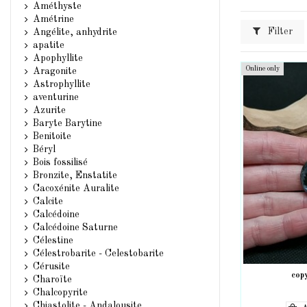
Améthyste
Amétrine
Filter
Angélite, anhydrite
apatite
Apophyllite
Online only
Aragonite
Astrophyllite
aventurine
Azurite
Baryte Barytine
Benitoite
Béryl
Bois fossilisé
Bronzite, Enstatite
Cacoxénite Auralite
Calcite
Calcédoine
Calcédoine Saturne
Célestine
Célestrobarite - Celestobarite
Cérusite
copy
Charoïte
Chalcopyrite
Chiastolite - Andalousite