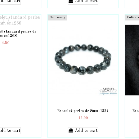
dd to cart
Add to cart
Online only
Online o
et standard perles de
m en1268
4.50
Bracelet-perles de 8mm-1332
Bra
19.00
dd to cart
Add to cart