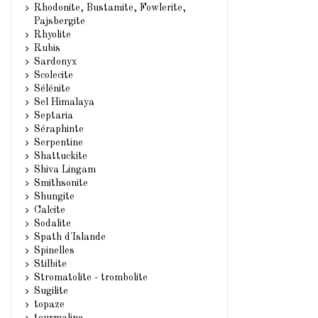
Rhodonite, Bustamite, Fowlerite,
Pajsbergite
Rhyolite
Rubis
Sardonyx
Scolecite
Sélénite
Sel Himalaya
Septaria
Séraphinte
Serpentine
Shattuckite
Shiva Lingam
Smithsonite
Shungite
Calcite
Sodalite
Spath d'Islande
Spinelles
Stilbite
Stromatolite - trombolite
Sugilite
topaze
tourmaline