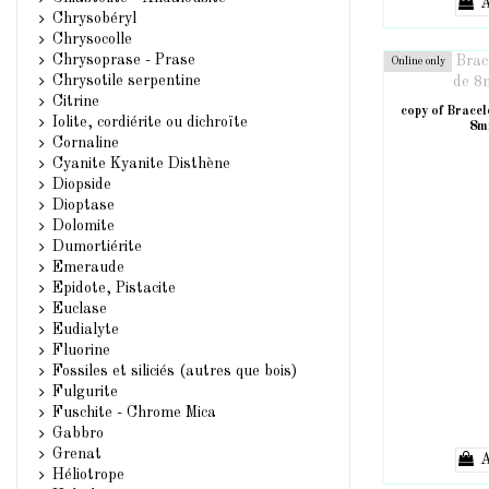
A
Chrysobéryl
Chrysocolle
Chrysoprase - Prase
Online only
Chrysotile serpentine
Citrine
copy of Bracel
Iolite, cordiérite ou dichroïte
8m
Cornaline
Cyanite Kyanite Disthène
Diopside
Dioptase
Dolomite
Dumortiérite
Emeraude
Epidote, Pistacite
Euclase
Eudialyte
Fluorine
Fossiles et siliciés (autres que bois)
Fulgurite
Fuschite - Chrome Mica
Gabbro
Grenat
A
Héliotrope