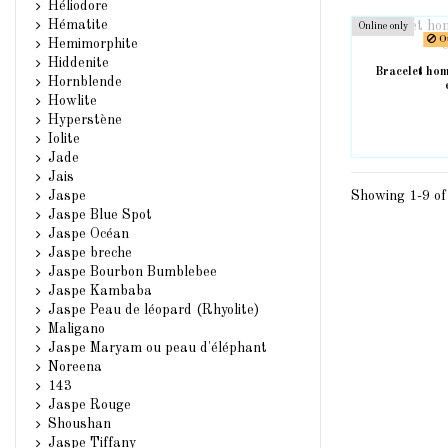
Héliodore
Hématite
Online only
Ou
Hemimorphite
Hiddenite
Bracelet ho
Hornblende
Howlite
Hyperstène
Iolite
Jade
Jais
Jaspe
Showing 1-9 of
Jaspe Blue Spot
Jaspe Océan
Jaspe breche
Jaspe Bourbon Bumblebee
Jaspe Kambaba
Jaspe Peau de léopard (Rhyolite)
Maligano
Jaspe Maryam ou peau d'éléphant
Noreena
143
Jaspe Rouge
Shoushan
Jaspe Tiffany