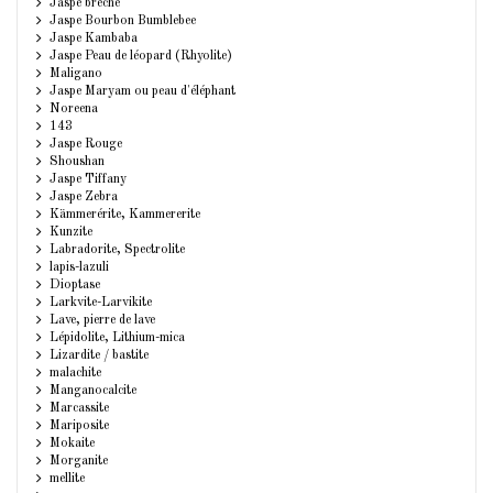
Jaspe breche
Jaspe Bourbon Bumblebee
Jaspe Kambaba
Jaspe Peau de léopard (Rhyolite)
Maligano
Jaspe Maryam ou peau d'éléphant
Noreena
143
Jaspe Rouge
Shoushan
Jaspe Tiffany
Jaspe Zebra
Kämmerérite, Kammererite
Kunzite
Labradorite, Spectrolite
lapis-lazuli
Dioptase
Larkvite-Larvikite
Lave, pierre de lave
Lépidolite, Lithium-mica
Lizardite / bastite
malachite
Manganocalcite
Marcassite
Mariposite
Mokaite
Morganite
mellite