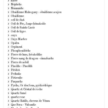
nacre
Néphrite
Nuummite
Obsidienne Mahogany - obsidienne acajou
Obsidienne
oeil de chat
Oeil de Fer, Jaspe hématoide
Oeil de Sainte Lucie
Oeil de tigre
onyx
Onyx Marbre
Opales
Orpiment
Phosphosidérite
Pierre de lune, hécatolithe
Pierre sang de dragon - cinnabarite
Pierre de soleil
Pinolite - Pinolith
Péridot
Préhnite
Pietersite
Purpurite
Pyrite, Or des fous, pyritoédrique
Quartz et Cristal de roche
Quartz fumé
quartz rose
Quartz Rutile, cheveux de Vénus
Que Sera - Vulcanite