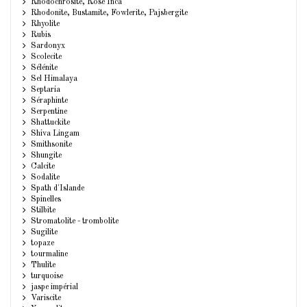
Rhodochrosite, Rose Inca
Rhodonite, Bustamite, Fowlerite, Pajsbergite
Rhyolite
Rubis
Sardonyx
Scolecite
Sélénite
Sel Himalaya
Septaria
Séraphinte
Serpentine
Shattuckite
Shiva Lingam
Smithsonite
Shungite
Calcite
Sodalite
Spath d'Islande
Spinelles
Stilbite
Stromatolite - trombolite
Sugilite
topaze
tourmaline
Thulite
turquoise
jaspe impérial
Variscite