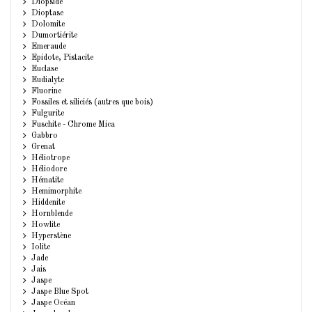
Diopside
Dioptase
Dolomite
Dumortiérite
Emeraude
Epidote, Pistacite
Euclase
Eudialyte
Fluorine
Fossiles et siliciés (autres que bois)
Fulgurite
Fuschite - Chrome Mica
Gabbro
Grenat
Héliotrope
Héliodore
Hématite
Hemimorphite
Hiddenite
Hornblende
Howlite
Hyperstène
Iolite
Jade
Jais
Jaspe
Jaspe Blue Spot
Jaspe Océan