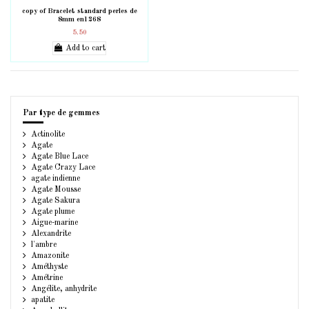
copy of Bracelet standard perles de
8mm en1268
5.50
Add to cart
Par type de gemmes
Actinolite
Agate
Agate Blue Lace
Agate Crazy Lace
agate indienne
Agate Mousse
Agate Sakura
Agate plume
Aigue-marine
Alexandrite
l'ambre
Amazonite
Améthyste
Amétrine
Angélite, anhydrite
apatite