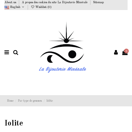
About us
A propos des cookies du site La Bijouterie Minérale
Sitemap
English
Wishlist (
0
)
0
Home
Par type de gemmes
Iolite
Iolite