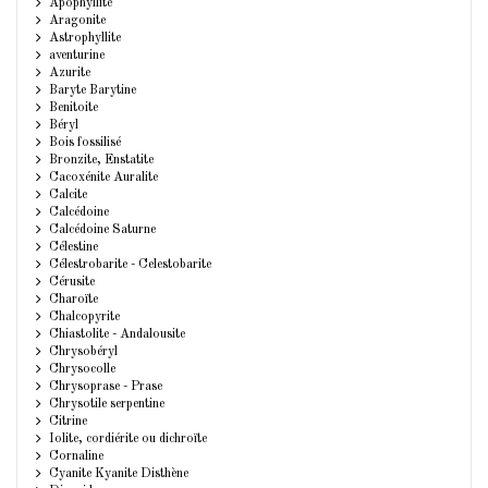
Apophyllite
Aragonite
Astrophyllite
aventurine
Azurite
Baryte Barytine
Benitoite
Béryl
Bois fossilisé
Bronzite, Enstatite
Cacoxénite Auralite
Calcite
Calcédoine
Calcédoine Saturne
Célestine
Célestrobarite - Celestobarite
Cérusite
Charoïte
Chalcopyrite
Chiastolite - Andalousite
Chrysobéryl
Chrysocolle
Chrysoprase - Prase
Chrysotile serpentine
Citrine
Iolite, cordiérite ou dichroïte
Cornaline
Cyanite Kyanite Disthène