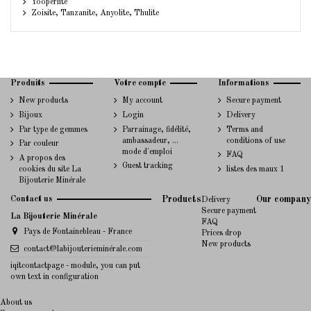
Yooperlite
Zoisite, Tanzanite, Anyolite, Thulite
Produits
Votre compte
Informations
New products
My account
Secure payment
Bijoux
Login
Delivery
Par type de gemmes
Parrainage, fidélité,
Terms and
ambassadeur, ...
conditions of use
Par couleur
mode d'emploi
FAQ
A propos des
Guest tracking
cookies du site La
listes des maux 1
Bijouterie Minérale
Contact us
Products
Our company
Delivery
Secure payment
La Bijouterie Minérale
FAQ
Pays de Fontainebleau - France
Prices drop
New products
contact@labijouterieminérale.com
iqitcontactpage - module, you can put
own text in configuration
About us