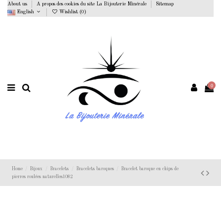
About us
A propos des cookies du site La Bijouterie Minérale
Sitemap
English
Wishlist (
0
)
0
Home
Bijoux
Bracelets
Bracelets baroques
Bracelet baroque en chips de
pierres roulées naturelles1082