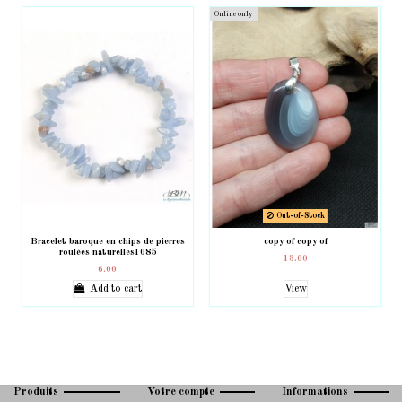
Online only
Out-of-Stock
Bracelet baroque en chips de pierres
copy of copy of
roulées naturelles1085
13.00
6.00
Add to cart
View
Produits
Votre compte
Informations