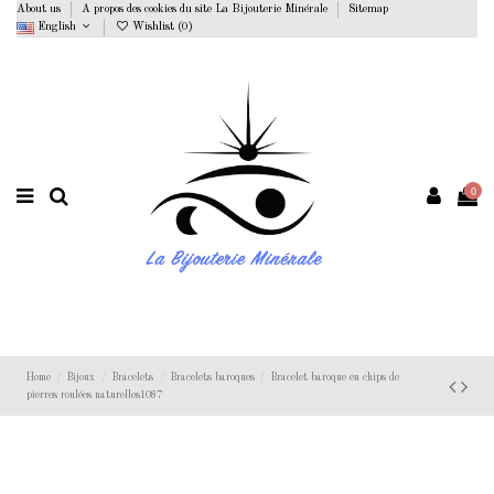
About us
A propos des cookies du site La Bijouterie Minérale
Sitemap
English
Wishlist (
0
)
0
Home
Bijoux
Bracelets
Bracelets baroques
Bracelet baroque en chips de
pierres roulées naturelles1087