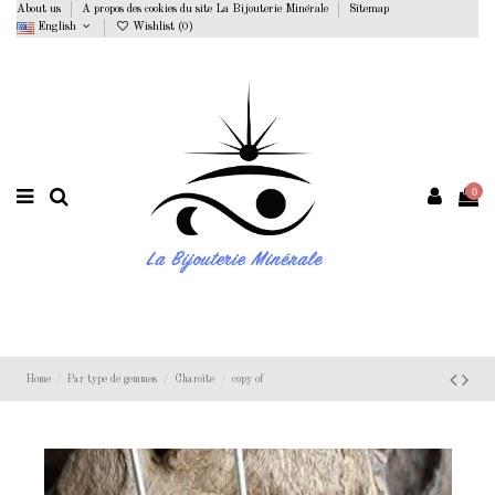
About us
A propos des cookies du site La Bijouterie Minérale
Sitemap
English
Wishlist (
0
)
0
Home
Par type de gemmes
Charoïte
copy of