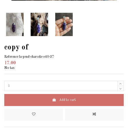
copy of
Reference
la-pend-charoite-e40-37
17.00
No tax
Add to cart