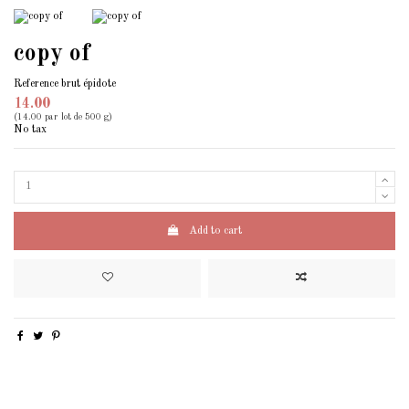
copy of
Reference
brut épidote
14.00
(14.00 par lot de 500 g)
No tax
Add to cart