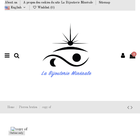
About us
A propos des cookies du site La Bijouterie Minérale
Sitemap
English
Wishlist (
0
)
0
Home
Pierres brutes
copy of
Online only