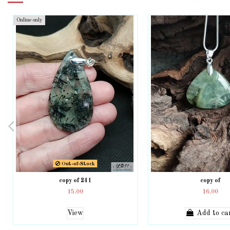
Online only
Out-of-Stock
copy of 241
copy of
15.00
16.00
View
Add to ca