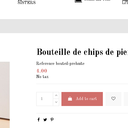
SISTERS
LI
Bouteille de chips de pi
Reference
bouteil-prehnite
4.00
No tax
Add to cart