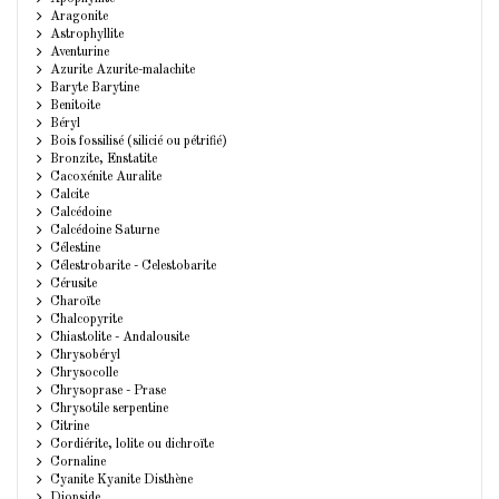
Aragonite
Astrophyllite
Aventurine
Azurite Azurite-malachite
Baryte Barytine
Benitoite
Béryl
Bois fossilisé (silicié ou pétrifié)
Bronzite, Enstatite
Cacoxénite Auralite
Calcite
Calcédoine
Calcédoine Saturne
Célestine
Célestrobarite - Celestobarite
Cérusite
Charoïte
Chalcopyrite
Chiastolite - Andalousite
Chrysobéryl
Chrysocolle
Chrysoprase - Prase
Chrysotile serpentine
Citrine
Cordiérite, lolite ou dichroïte
Cornaline
Cyanite Kyanite Disthène
Diopside