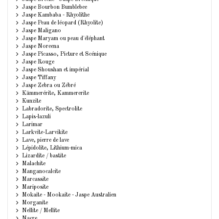
Jaspe Bourbon Bumblebee
Jaspe Kambaba - Rhyolithe
Jaspe Peau de léopard (Rhyolite)
Jaspe Maligano
Jaspe Maryam ou peau d'éléphant
Jaspe Noreena
Jaspe Picasso, Picture et Scénique
Jaspe Rouge
Jaspe Shoushan et impérial
Jaspe Tiffany
Jaspe Zebra ou Zébré
Kämmerérite, Kammererite
Kunzite
Labradorite, Spectrolite
Lapis-lazuli
Larimar
Larkvite-Larvikite
Lave, pierre de lave
Lépidolite, Lithium-mica
Lizardite / bastite
Malachite
Manganocalcite
Marcassite
Mariposite
Mokaite - Mookaite - Jaspe Australien
Morganite
Nellite / Mellite
Nacre