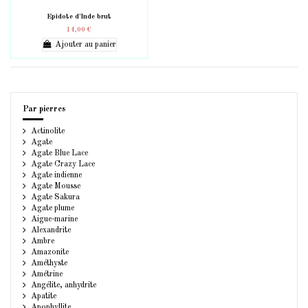
Epidote d'Inde brut
14,00 €
Ajouter au panier
Par pierres
Actinolite
Agate
Agate Blue Lace
Agate Crazy Lace
Agate indienne
Agate Mousse
Agate Sakura
Agate plume
Aigue-marine
Alexandrite
Ambre
Amazonite
Améthyste
Amétrine
Angélite, anhydrite
Apatite
Apophyllite