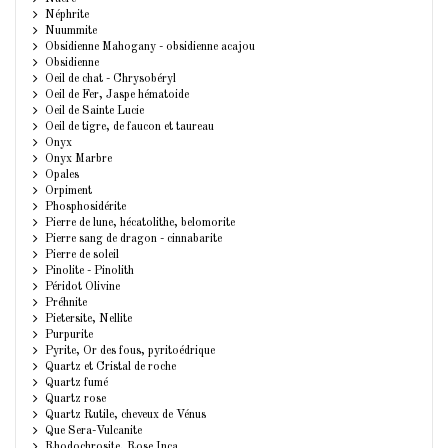
Néphrite
Nuummite
Obsidienne Mahogany - obsidienne acajou
Obsidienne
Oeil de chat - Chrysobéryl
Oeil de Fer, Jaspe hématoide
Oeil de Sainte Lucie
Oeil de tigre, de faucon et taureau
Onyx
Onyx Marbre
Opales
Orpiment
Phosphosidérite
Pierre de lune, hécatolithe, belomorite
Pierre sang de dragon - cinnabarite
Pierre de soleil
Pinolite - Pinolith
Péridot Olivine
Préhnite
Pietersite, Nellite
Purpurite
Pyrite, Or des fous, pyritoédrique
Quartz et Cristal de roche
Quartz fumé
Quartz rose
Quartz Rutile, cheveux de Vénus
Que Sera-Vulcanite
Rhodochrosite, Rose Inca