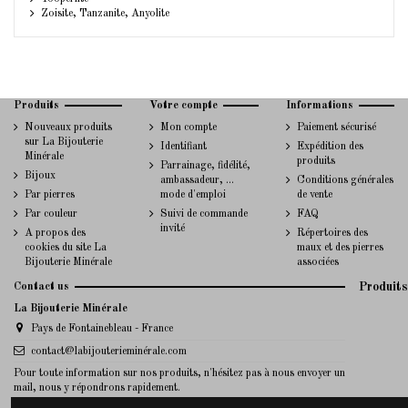
Zoisite, Tanzanite, Anyolite
Produits
Votre compte
Informations
Nouveaux produits
Mon compte
Paiement sécurisé
sur La Bijouterie
Identifiant
Expédition des
Minérale
produits
Parrainage, fidélité,
Bijoux
ambassadeur, ...
Conditions générales
Par pierres
mode d'emploi
de vente
Par couleur
Suivi de commande
FAQ
invité
A propos des
Répertoires des
cookies du site La
maux et des pierres
Bijouterie Minérale
associées
Contact us
Produits
La Bijouterie Minérale
Pays de Fontainebleau - France
contact@labijouterieminérale.com
Pour toute information sur nos produits, n'hésitez pas à nous envoyer un
mail, nous y répondrons rapidement.