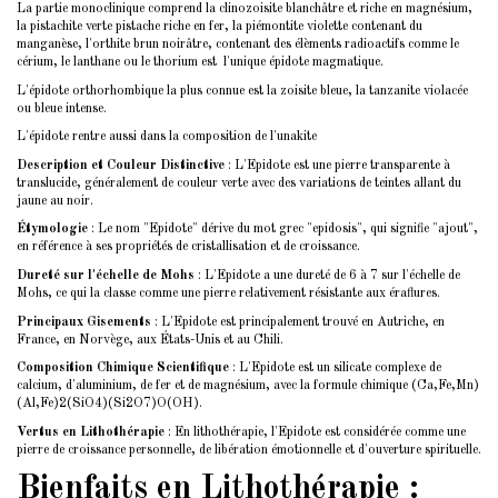
La partie monoclinique comprend la clinozoisite blanchâtre et riche en magnésium,
la pistachite verte pistache riche en fer, la piémontite violette contenant du
manganèse, l'orthite brun noirâtre, contenant des élèments radioactifs comme le
cérium, le lanthane ou le thorium est l'unique épidote magmatique.
L'épidote orthorhombique la plus connue est la
zoisite
bleue, la
tanzanite
violacée
ou bleue intense.
L'épidote rentre aussi dans la composition de l'
unakite
Description et Couleur Distinctive
: L'Epidote est une pierre transparente à
translucide, généralement de couleur verte avec des variations de teintes allant du
jaune au noir.
Étymologie
: Le nom "Epidote" dérive du mot grec "epidosis", qui signifie "ajout",
en référence à ses propriétés de cristallisation et de croissance.
Dureté sur l'échelle de Mohs
: L'Epidote a une dureté de 6 à 7 sur l'échelle de
Mohs, ce qui la classe comme une pierre relativement résistante aux éraflures.
Principaux Gisements
: L'Epidote est principalement trouvé en Autriche, en
France, en Norvège, aux États-Unis et au Chili.
Composition Chimique Scientifique
: L'Epidote est un silicate complexe de
calcium, d'aluminium, de fer et de magnésium, avec la formule chimique (Ca,Fe,Mn)
(Al,Fe)2(SiO4)(Si2O7)O(OH).
Vertus en Lithothérapie
: En lithothérapie, l'Epidote est considérée comme une
pierre de croissance personnelle, de libération émotionnelle et d'ouverture spirituelle.
Bienfaits en Lithothérapie
: