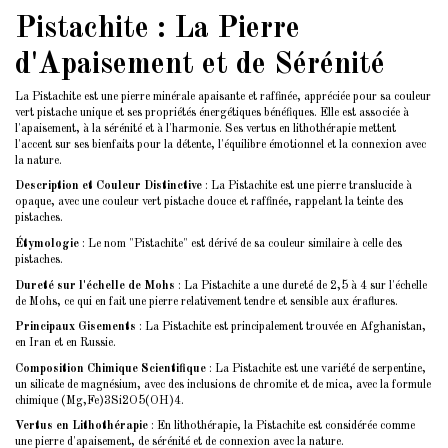
Pistachite : La Pierre
d'Apaisement et de Sérénité
La Pistachite est une pierre minérale apaisante et raffinée, appréciée pour sa couleur
vert pistache unique et ses propriétés énergétiques bénéfiques. Elle est associée à
l'apaisement, à la sérénité et à l'harmonie. Ses vertus en lithothérapie mettent
l'accent sur ses bienfaits pour la détente, l'équilibre émotionnel et la connexion avec
la nature.
Description et Couleur Distinctive
: La Pistachite est une pierre translucide à
opaque, avec une couleur vert pistache douce et raffinée, rappelant la teinte des
pistaches.
Étymologie
: Le nom "Pistachite" est dérivé de sa couleur similaire à celle des
pistaches.
Dureté sur l'échelle de Mohs
: La Pistachite a une dureté de 2,5 à 4 sur l'échelle
de Mohs, ce qui en fait une pierre relativement tendre et sensible aux éraflures.
Principaux Gisements
: La Pistachite est principalement trouvée en Afghanistan,
en Iran et en Russie.
Composition Chimique Scientifique
: La Pistachite est une variété de serpentine,
un silicate de magnésium, avec des inclusions de chromite et de mica, avec la formule
chimique (Mg,Fe)3Si2O5(OH)4.
Vertus en Lithothérapie
: En lithothérapie, la Pistachite est considérée comme
une pierre d'apaisement, de sérénité et de connexion avec la nature.