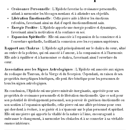
Croissance Personnelle
: L'Epidote favorise la croissance personnelle,
aidant à surmonter les blocages mentaux et à atteindre ses objectifs.
Libération Émotionnelle
: Cette pierre aide à libérer les émotions
refoulées, favorisant ainsi un état d'esprit émotionnellement sain.
Énergie Positive
: L'Epidote apporte une énergie positive et dynamique,
favorisant ainsi la motivation et la confiance en soi.
Expansion Spirituelle
: Elle est associée à l'expansion de la conscience et à
l'ouverture spirituelle, facilitant la connexion avec les royaumes supérieurs.
Rapport aux Chakras
: L'Epidote agit principalement sur le chakra du cœur, situé
au centre de la poitrine, qui est associé à l'amour, à la compassion et à l'harmonie.
Elle aide à équilibrer et à harmoniser ce chakra, favorisant ainsi l'ouverture du
cœur.
Association avec les Signes Astrologiques
: L'Epidote est associée aux signes
du zodiaque du Taureau, de la Vierge et du Scorpion. Cependant, en raison de ses
propriétés énergétiques bénéfiques, elle peut être bénéfique pour les personnes de
tous les signes astrologiques.
En conclusion, l'Epidote est une pierre minérale énergisante, appréciée pour ses
propriétés de croissance personnelle et de libération émotionnelle. Que ce soit pour
son potentiel de développement personnel, son pouvoir de guérison émotionnelle ou
son soutien à l'expansion spirituelle, cette pierre est une alliée précieuse pour ceux
qui cherchent à évoluer, à se guérir et à s'épanouir sur le plan personnel et spirituel.
Elle est une pierre qui apporte la vitalité de la nature à l'âme, encourageant à
embrasser le changement, à surmonter les obstacles et à se connecter à sa véritable
essence intérieure.