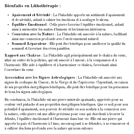
Bienfaits en Lithothérapie
:
Apaisement et Sérénité
: La Pistachite apporte un sentiment d'apaisement
et de sérénité, aidant à calmer les émotions et à soulager le stress.
Équilibre Émotionnel
: Cette pierre favorise l'équilibre émotionnel, aidant
ainsi à surmonter les sautes d'humeur et les tensions intérieures.
Connexion avec la Nature
: La Pistachite est associée à la nature, facilitant
ainsi une connexion profonde avec l'environnement naturel.
Sommeil Réparateur
: Elle peut être bénéfique pour améliorer la qualité du
sommeil et favoriser des rêves paisibles.
Rapport aux Chakras
: La Pistachite agit principalement sur le chakra du cœur,
situé au centre de la poitrine, qui est associé à l'amour, à la compassion et à
l'harmonie. Elle aide à équilibrer et à harmoniser ce chakra, favorisant ainsi
l'ouverture du cœur.
Association avec les Signes Astrologiques
: La Pistachite est associée aux
signes du zodiaque du Cancer, de la Vierge et du Capricorne. Cependant, en raison
de ses propriétés énergétiques bénéfiques, elle peut être bénéfique pour les personnes
de tous les signes astrologiques.
En conclusion, la Pistachite est une pierre minérale apaisante, appréciée pour sa
couleur vert pistache et ses propriétés énergétiques bénéfiques. Que ce soit pour son
potentiel d'apaisement, son pouvoir de sérénité ou son soutien à la connexion avec
la nature, cette pierre est une alliée précieuse pour ceux qui cherchent à trouver la
détente, l'équilibre émotionnel et l'harmonie dans leur vie. Elle est une pierre qui
apporte la paix et l'harmonie à l'âme, encourageant à se détendre, à se ressourcer et
à cultiver des liens profonds avec la nature qui nous entoure.