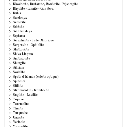
Rhodonite, Bustamite, Fowlerite, Pajsbergite
Rhyolite - Llanite - Que Sera
Rubis
Sardonyx
Scolecite
Sélénite
Sel Himalaya
Septaria
Séraphinite - Jade Chlorique
Serpentine - Ophiolite
Shattuckite
Shiva Lingam
Smithsonite
Shungite
Silicium
Sodalite
Spath d'Islande (calcite optique)
Spinelles
Stilbite
Stromatolite - trombolite
Sugilite - Luvilite
Topaze
Tourmaline
Thulite
Turquoise
Unakite
Variscite
Yooperlite