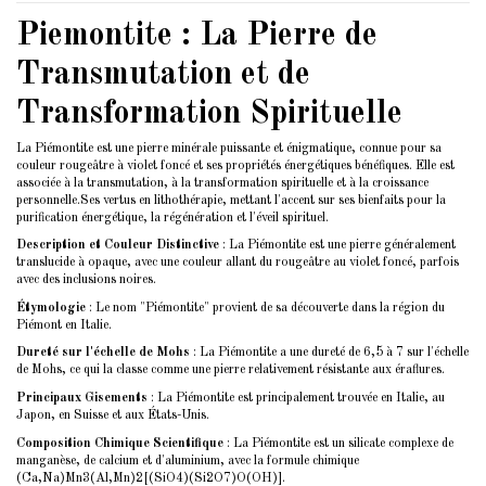
Piemontite : La Pierre de
Transmutation et de
Transformation Spirituelle
La Piémontite est une pierre minérale puissante et énigmatique, connue pour sa
couleur rougeâtre à violet foncé et ses propriétés énergétiques bénéfiques. Elle est
associée à la transmutation, à la transformation spirituelle et à la croissance
personnelle.Ses vertus en lithothérapie, mettant l'accent sur ses bienfaits pour la
purification énergétique, la régénération et l'éveil spirituel.
Description et Couleur Distinctive
: La Piémontite est une pierre généralement
translucide à opaque, avec une couleur allant du rougeâtre au violet foncé, parfois
avec des inclusions noires.
Étymologie
: Le nom "Piémontite" provient de sa découverte dans la région du
Piémont en Italie.
Dureté sur l'échelle de Mohs
: La Piémontite a une dureté de 6,5 à 7 sur l'échelle
de Mohs, ce qui la classe comme une pierre relativement résistante aux éraflures.
Principaux Gisements
: La Piémontite est principalement trouvée en Italie, au
Japon, en Suisse et aux États-Unis.
Composition Chimique Scientifique
: La Piémontite est un silicate complexe de
manganèse, de calcium et d'aluminium, avec la formule chimique
(Ca,Na)Mn3(Al,Mn)2[(SiO4)(Si2O7)O(OH)].