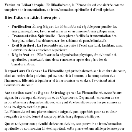
Vertus en Lithothérapie
: En lithothérapie, la Piémontite est considérée comme
une pierre de transmutation, de transformation spirituelle et d'éveil spirituel.
Bienfaits en Lithothérapie
:
Purification Énergétique
: La Piémontite est réputée pour purifier les
énergies négatives, favorisant ainsi un environnement énergétique sain.
Transmutation Spirituelle
: Cette pierre facilite la transmutation des
énergies, aidant à se débarrasser des schémas de pensée limitatifs.
Éveil Spirituel
: La Piémontite est associée à l'éveil spirituel, facilitant ainsi
l'ouverture de la conscience supérieure.
Régénération
: Elle favorise la régénération physique, émotionnelle et
spirituelle, permettant ainsi de se renouveler après des périodes de
transformation.
Rapport aux Chakras
: La Piémontite agit principalement sur le chakra du cœur,
situé au centre de la poitrine, qui est associé à l'amour, à la compassion et à
l'harmonie. Elle aide à équilibrer et à harmoniser ce chakra, favorisant ainsi
l'ouverture du cœur.
Association avec les Signes Astrologiques
: La Piémontite est associée aux
signes du zodiaque du Scorpion et du Capricorne. Cependant, en raison de ses
propriétés énergétiques bénéfiques, elle peut être bénéfique pour les personnes de
tous les signes astrologiques.
La Piémontite est une pierre minérale énigmatique, appréciée pour sa couleur
rougeâtre à violet foncé et ses propriétés énergétiques bénéfiques.
Que ce soit pour son potentiel de transmutation, son pouvoir de transformation
spirituelle ou son soutien à l'éveil spirituel, cette pierre est une alliée précieuse pour