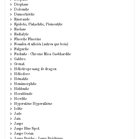
Dioptase
Dolomite
Dumortiérite
Emeraude
Epidote, Pistachite, Piemontite
Euclase
Eudialyte
Fluorite Fluorine
Fossiles et siliciés (autres que bois)
Fulgurite
Fuchsite - Chrome Mica Gaebhardite
Gabbro
Grenat
Héliotrope-sang de dragon
Héliodore
Hématite
Hemimorphite
Hiddenite
Hornblende
Howlite
Hyperstène Hypersthène
Iolite
Jade
Jais
Jaspe
Jaspe Blue Spot
Jaspe Océan
Jaspe Bréche - Jaspe Bréchique