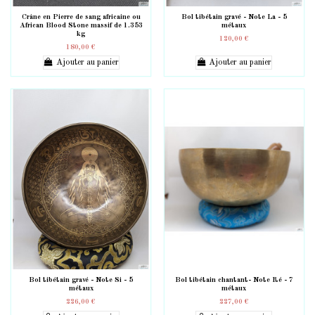
Crâne en Pierre de sang africaine ou
Bol tibétain gravé - Note La - 5
African Blood Stone massif de 1.353
métaux
kg
120,00 €
180,00 €
Ajouter au panier
Ajouter au panier
Bol tibétain gravé - Note Si - 5
Bol tibétain chantant- Note Ré - 7
métaux
métaux
226,00 €
227,00 €