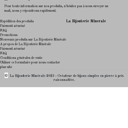
Pour toute information sur nos produits, n'hésitez pas à nous envoyer un
mail, nous y répondrons rapidement.
La Bijouterie Minerale
Expédition des produits
Paiement sécurisé
FAQ
Promotions
Nouveaux produits sur La Bijouterie Minérale
A propos de La Bijouterie Minérale
Paiement sécurisé
FAQ
Conditions générales de vente
Utiliser ce formulaire pour nous contacter
plan-site
©
La Bijouterie Minérale 2023 - Créateur de bijoux simples en pierre à prix
raisonnables.