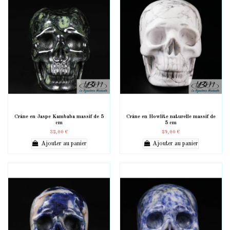
Crâne en Jaspe Kambaba massif de 5
Crâne en Howlite naturelle massif de
cm
5 cm
32,00 €
29,00 €
Ajouter au panier
Ajouter au panier