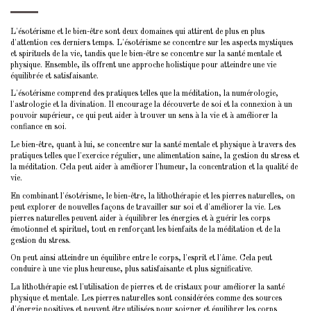
L'ésotérisme et le bien-être sont deux domaines qui attirent de plus en plus
d'attention ces derniers temps. L'ésotérisme se concentre sur les aspects mystiques
et spirituels de la vie, tandis que le bien-être se concentre sur la santé mentale et
physique. Ensemble, ils offrent une approche holistique pour atteindre une vie
équilibrée et satisfaisante.
L'ésotérisme comprend des pratiques telles que la méditation, la numérologie,
l'astrologie et la divination. Il encourage la découverte de soi et la connexion à un
pouvoir supérieur, ce qui peut aider à trouver un sens à la vie et à améliorer la
confiance en soi.
Le bien-être, quant à lui, se concentre sur la santé mentale et physique à travers des
pratiques telles que l'exercice régulier, une alimentation saine, la gestion du stress et
la méditation. Cela peut aider à améliorer l'humeur, la concentration et la qualité de
vie.
En combinant l'ésotérisme, le bien-être, la lithothérapie et les pierres naturelles, on
peut explorer de nouvelles façons de travailler sur soi et d'améliorer la vie. Les
pierres naturelles peuvent aider à équilibrer les énergies et à guérir les corps
émotionnel et spirituel, tout en renforçant les bienfaits de la méditation et de la
gestion du stress.
On peut ainsi atteindre un équilibre entre le corps, l'esprit et l'âme. Cela peut
conduire à une vie plus heureuse, plus satisfaisante et plus significative.
La lithothérapie est l'utilisation de pierres et de cristaux pour améliorer la santé
physique et mentale. Les pierres naturelles sont considérées comme des sources
d'énergie positives et peuvent être utilisées pour soigner et équilibrer les corps