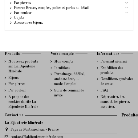
Par pierres
Pierres Brutes, coupées, polies et perles au détail
Par couleur
Objets
Accessoires bijoux
Produits
Votre compte
Informations
Nouveaux produits
Mon compte
Paiement sécurisé
sur La Bijouterie
Identifiant
Expédition des
Minérale
produits
Parrainage, fidélité,
Bijoux
ambassadeur, ...
Conditions générales
Par pierres
mode d'emploi
de vente
Par couleur
Suivi de commande
FAQ
invité
A propos des
Répertoires des
cookies du site La
maux et des pierres
Bijouterie Minérale
associées
Contact us
Produits
La Bijouterie Minérale
Pays de Fontainebleau - France
contact@labijouterieminérale.com