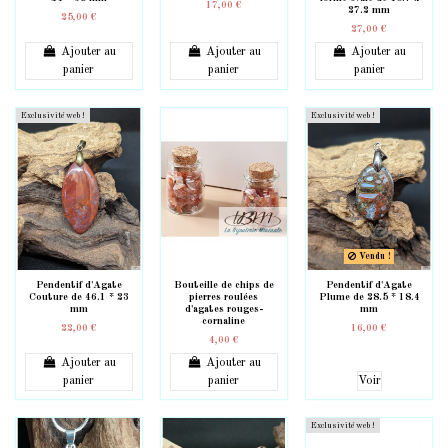
17,00 €
27.2 mm
25,00 €
27,00 €
Ajouter au
Ajouter au
Ajouter au
panier
panier
panier
Exclusivité web !
Exclusivité web !
Vendu !
Pendentif d'Agate
Bouteille de chips de
Pendentif d'Agate
Couture de 46.1 * 23
pierres roulées
Plume de 28.5 * 18.4
mm
d'agates rouges-
mm
cornaline
22,00 €
16,00 €
4,00 €
Ajouter au
Ajouter au
panier
panier
Voir
Exclusivité web !