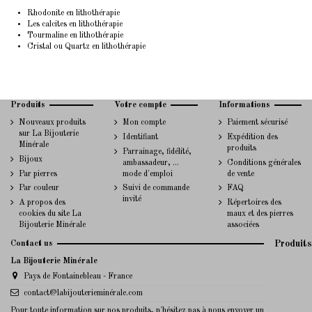
Rhodonite en lithothérapie
Les calcites en lithothérapie
Tourmaline en lithothérapie
Cristal ou Quartz en lithothérapie
Produits
Votre compte
Informations
Nouveaux produits
Mon compte
Paiement sécurisé
sur La Bijouterie
Identifiant
Expédition des
Minérale
produits
Parrainage, fidélité,
Bijoux
ambassadeur, ...
Conditions générales
Par pierres
mode d'emploi
de vente
Par couleur
Suivi de commande
FAQ
invité
A propos des
Répertoires des
cookies du site La
maux et des pierres
Bijouterie Minérale
associées
Contact us
Produits
La Bijouterie Minérale
Pays de Fontainebleau - France
contact@labijouterieminérale.com
Pour toute information sur nos produits, n'hésitez pas à nous envoyer un