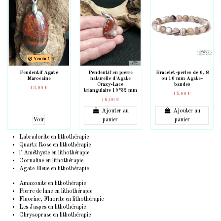
Vendu !
Pendentif Agate
Pendentif en pierre
Bracelet-perles de 6, 8
Marocaine
naturelle d'Agate
ou 10 mm Agate-
Crazy-Lace
bandes
13,00 €
triangulaire 19*32 mm
15,00 €
16,00 €
Ajouter au
Ajouter au
Voir
panier
panier
Labradorite en lithothérapie
Quartz Rose en lithothérapie
l' Améthyste en lithothérapie
Cornaline en lithothérapie
Agate Bleue en lithothérapie
Amazonite en lithothérapie
Pierre de lune en lithothérapie
Fluorine, Fluorite en lithothérapie
Les Jaspes en lithothérapie
Chrysoprase en lithothérapie