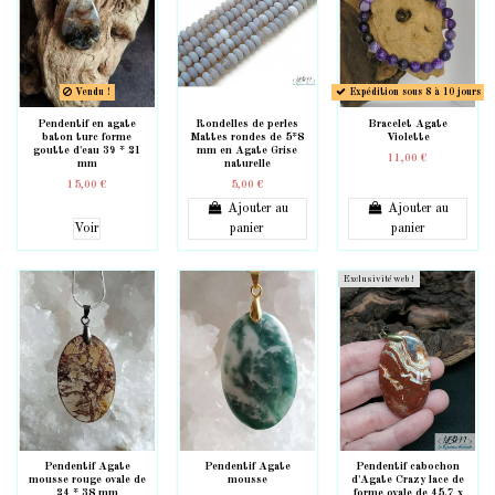
Vendu !
Expédition sous 8 à 10 jours
Pendentif en agate
Rondelles de perles
Bracelet Agate
baton turc forme
Mattes rondes de 5*8
Violette
goutte d'eau 39 * 21
mm en Agate Grise
11,00 €
mm
naturelle
15,00 €
5,00 €
Ajouter au
Ajouter au
Voir
panier
panier
Exclusivité web !
Pendentif Agate
Pendentif Agate
Pendentif cabochon
mousse rouge ovale de
mousse
d'Agate Crazy lace de
24 * 38 mm
forme ovale de 45.7 x