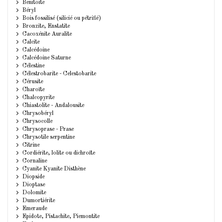
Benitoite
Béryl
Bois fossilisé (silicié ou pétrifié)
Bronzite, Enstatite
Cacoxénite Auralite
Calcite
Calcédoine
Calcédoine Saturne
Célestine
Célestrobarite - Celestobarite
Cérusite
Charoïte
Chalcopyrite
Chiastolite - Andalousite
Chrysobéryl
Chrysocolle
Chrysoprase - Prase
Chrysotile serpentine
Citrine
Cordiérite, lolite ou dichroïte
Cornaline
Cyanite Kyanite Disthène
Diopside
Dioptase
Dolomite
Dumortiérite
Emeraude
Epidote, Pistachite, Piemontite