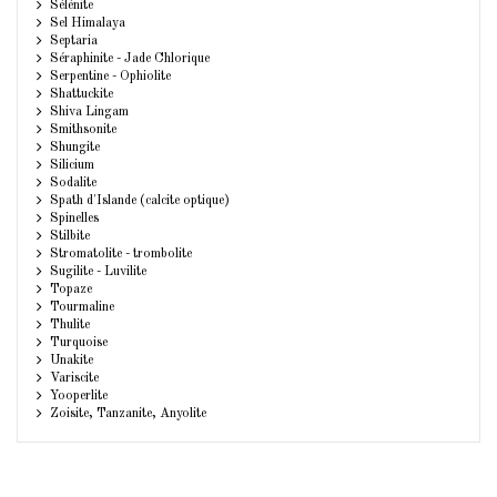
Sélénite
Sel Himalaya
Septaria
Séraphinite - Jade Chlorique
Serpentine - Ophiolite
Shattuckite
Shiva Lingam
Smithsonite
Shungite
Silicium
Sodalite
Spath d'Islande (calcite optique)
Spinelles
Stilbite
Stromatolite - trombolite
Sugilite - Luvilite
Topaze
Tourmaline
Thulite
Turquoise
Unakite
Variscite
Yooperlite
Zoisite, Tanzanite, Anyolite