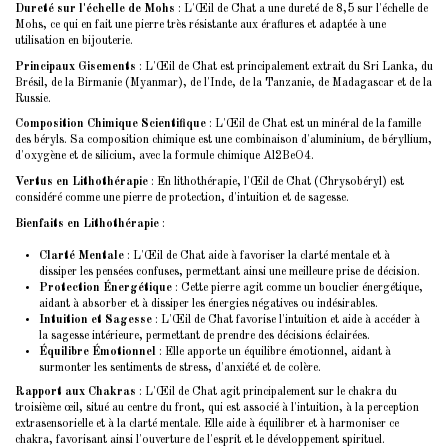
Dureté sur l'échelle de Mohs
: L'Œil de Chat a une dureté de 8,5 sur l'échelle de
Mohs, ce qui en fait une pierre très résistante aux éraflures et adaptée à une
utilisation en bijouterie.
Principaux Gisements
: L'Œil de Chat est principalement extrait du Sri Lanka, du
Brésil, de la Birmanie (Myanmar), de l'Inde, de la Tanzanie, de Madagascar et de la
Russie.
Composition Chimique Scientifique
: L'Œil de Chat est un minéral de la famille
des béryls. Sa composition chimique est une combinaison d'aluminium, de béryllium,
d'oxygène et de silicium, avec la formule chimique Al2BeO4.
Vertus en Lithothérapie
: En lithothérapie, l'Œil de Chat (Chrysobéryl) est
considéré comme une pierre de protection, d'intuition et de sagesse.
Bienfaits en Lithothérapie
:
Clarté Mentale
: L'Œil de Chat aide à favoriser la clarté mentale et à
dissiper les pensées confuses, permettant ainsi une meilleure prise de décision.
Protection Énergétique
: Cette pierre agit comme un bouclier énergétique,
aidant à absorber et à dissiper les énergies négatives ou indésirables.
Intuition et Sagesse
: L'Œil de Chat favorise l'intuition et aide à accéder à
la sagesse intérieure, permettant de prendre des décisions éclairées.
Équilibre Émotionnel
: Elle apporte un équilibre émotionnel, aidant à
surmonter les sentiments de stress, d'anxiété et de colère.
Rapport aux Chakras
: L'Œil de Chat agit principalement sur le chakra du
troisième œil, situé au centre du front, qui est associé à l'intuition, à la perception
extrasensorielle et à la clarté mentale. Elle aide à équilibrer et à harmoniser ce
chakra, favorisant ainsi l'ouverture de l'esprit et le développement spirituel.