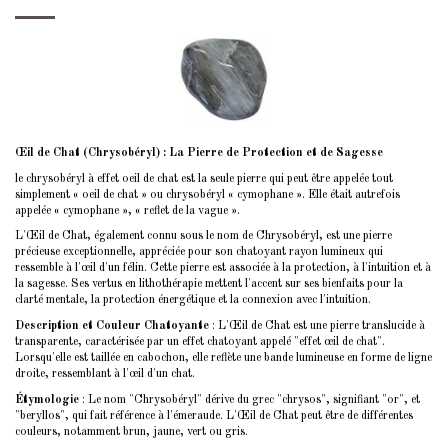
Œil de Chat (Chrysobéryl) : La Pierre de Protection et de Sagesse
le chrysobéryl à effet oeil de chat est la seule pierre qui peut être appelée tout
simplement « oeil de chat » ou chrysobéryl « cymophane ». Elle était autrefois
appelée « cymophane », « reflet de la vague ».
L'Œil de Chat, également connu sous le nom de Chrysobéryl, est une pierre
précieuse exceptionnelle, appréciée pour son chatoyant rayon lumineux qui
ressemble à l'œil d'un félin. Cette pierre est associée à la protection, à l'intuition et à
la sagesse. Ses vertus en lithothérapie mettent l'accent sur ses bienfaits pour la
clarté mentale, la protection énergétique et la connexion avec l'intuition.
Description et Couleur Chatoyante
: L'Œil de Chat est une pierre translucide à
transparente, caractérisée par un effet chatoyant appelé "effet œil de chat".
Lorsqu'elle est taillée en cabochon, elle reflète une bande lumineuse en forme de ligne
droite, ressemblant à l'œil d'un chat.
Étymologie
: Le nom "Chrysobéryl" dérive du grec "chrysos", signifiant "or", et
"beryllos", qui fait référence à l'émeraude. L'Œil de Chat peut être de différentes
couleurs, notamment brun, jaune, vert ou gris.