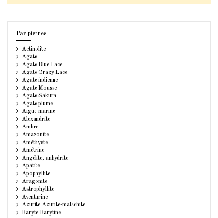
Par pierres
Actinolite
Agate
Agate Blue Lace
Agate Crazy Lace
Agate indienne
Agate Mousse
Agate Sakura
Agate plume
Aigue-marine
Alexandrite
Ambre
Amazonite
Améthyste
Amétrine
Angélite, anhydrite
Apatite
Apophyllite
Aragonite
Astrophyllite
Aventurine
Azurite Azurite-malachite
Baryte Barytine