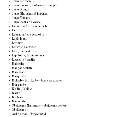
Jaspe Noreena
Jaspe Picasso, Picture et Scénique
Jaspe Rouge
Jaspe Shoushan et impérial
Jaspe Tiffany
Jaspe Zebra ou Zébré
Kämmerérite, Kammererite
Kunzite
Labradorite, Spectrolite
Lapis-lazuli
Larimar
Larkvite-Larvikite
Lave, pierre de lave
Lépidolite, Lithium-mica
Lizardite / bastite
Malachite
Manganocalcite
Marcassite
Mariposite
Mokaite - Mookaite - Jaspe Australien
Morganite
Nellite / Mellite
Nacre
Néphrite
Nuummite
Obsidienne Mahogany - obsidienne acajou
Obsidienne
Oeil de chat - Chrysobéryl