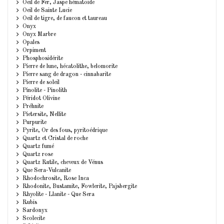
Oeil de Fer, Jaspe hématoide
Oeil de Sainte Lucie
Oeil de tigre, de faucon et taureau
Onyx
Onyx Marbre
Opales
Orpiment
Phosphosidérite
Pierre de lune, hécatolithe, belomorite
Pierre sang de dragon - cinnabarite
Pierre de soleil
Pinolite - Pinolith
Péridot Olivine
Préhnite
Pietersite, Nellite
Purpurite
Pyrite, Or des fous, pyritoédrique
Quartz et Cristal de roche
Quartz fumé
Quartz rose
Quartz Rutile, cheveux de Vénus
Que Sera-Vulcanite
Rhodochrosite, Rose Inca
Rhodonite, Bustamite, Fowlerite, Pajsbergite
Rhyolite - Llanite - Que Sera
Rubis
Sardonyx
Scolecite