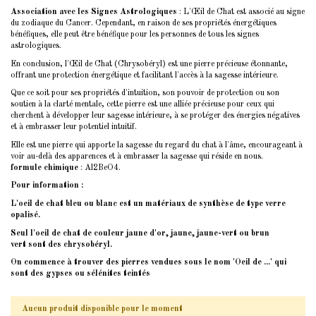
Association avec les Signes Astrologiques
: L'Œil de Chat est associé au signe
du zodiaque du Cancer. Cependant, en raison de ses propriétés énergétiques
bénéfiques, elle peut être bénéfique pour les personnes de tous les signes
astrologiques.
En conclusion, l'Œil de Chat (Chrysobéryl) est une pierre précieuse étonnante,
offrant une protection énergétique et facilitant l'accès à la sagesse intérieure.
Que ce soit pour ses propriétés d'intuition, son pouvoir de protection ou son
soutien à la clarté mentale, cette pierre est une alliée précieuse pour ceux qui
cherchent à développer leur sagesse intérieure, à se protéger des énergies négatives
et à embrasser leur potentiel intuitif.
Elle est une pierre qui apporte la sagesse du regard du chat à l'âme, encourageant à
voir au-delà des apparences et à embrasser la sagesse qui réside en nous.
formule chimique
: Al2BeO4.
Pour information :
L'oeil de chat bleu ou blanc est un matériaux de synthèse de type verre
opalisé.
Seul l'oeil de chat de couleur jaune d'or, jaune, jaune-vert ou brun
vert sont des chrysobéryl.
On commence à trouver des pierres vendues sous le nom 'Oeil de ...' qui
sont des
gypses ou sélénites
teintés
Aucun produit disponible pour le moment