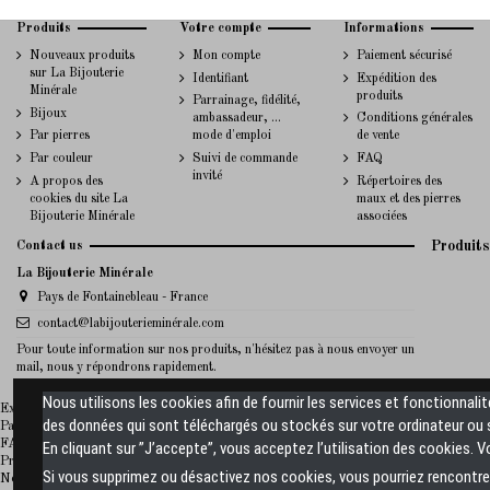
Produits
Votre compte
Informations
Nouveaux produits
Mon compte
Paiement sécurisé
sur La Bijouterie
Identifiant
Expédition des
Minérale
produits
Parrainage, fidélité,
Bijoux
ambassadeur, ...
Conditions générales
Par pierres
mode d'emploi
de vente
Par couleur
Suivi de commande
FAQ
invité
A propos des
Répertoires des
cookies du site La
maux et des pierres
Bijouterie Minérale
associées
Contact us
Produits
La Bijouterie Minérale
Pays de Fontainebleau - France
contact@labijouterieminérale.com
Pour toute information sur nos produits, n'hésitez pas à nous envoyer un
mail, nous y répondrons rapidement.
Nous utilisons les cookies afin de fournir les services et fonctionnali
La Bijouterie Minerale
Expédition des produits
des données qui sont téléchargés ou stockés sur votre ordinateur ou s
Paiement sécurisé
FAQ
En cliquant sur ”J’accepte”, vous acceptez l’utilisation des cookies. 
Promotions
Si vous supprimez ou désactivez nos cookies, vous pourriez rencontrer
Nouveaux produits sur La Bijouterie Minérale