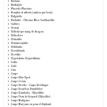
Euclase
Eudialyte
Fluorite Fluorine
Fossiles et siliciés (autres que bois)
Fulgurite
Fuchsite - Chrome Mica Gaebhardite
Gabbro
Grenat
Héliotrope-sang de dragon
Héliodore
Hématite
Hemimorphite
Hiddenite
Hornblende
Howlite
Hyperstène Hypersthène
Iolite
Jade
Jais
Jaspe
Jaspe Blue Spot
Jaspe Océan
Jaspe Bréche - Jaspe Bréchique
Jaspe Bourbon Bumblebee
Jaspe Kambaba - Rhyolithe
Jaspe Peau de léopard (Rhyolite)
Jaspe Maligano
Jaspe Maryam ou peau d'éléphant