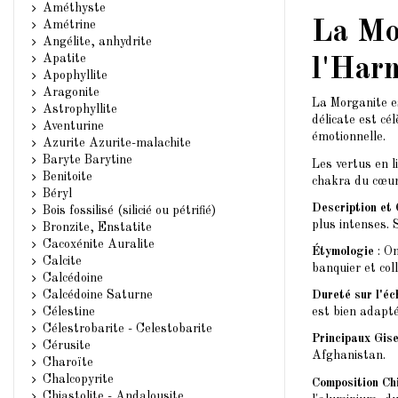
Améthyste
La Mo
Amétrine
Angélite, anhydrite
Apatite
l'Har
Apophyllite
Aragonite
La Morganite e
Astrophyllite
délicate est cé
Aventurine
émotionnelle.
Azurite Azurite-malachite
Baryte Barytine
Les vertus en l
Benitoite
chakra du cœur
Béryl
Description et
Bois fossilisé (silicié ou pétrifié)
plus intenses. 
Bronzite, Enstatite
Cacoxénite Auralite
Étymologie
: On
Calcite
banquier et col
Calcédoine
Calcédoine Saturne
Dureté sur l'éc
Célestine
est bien adapté
Célestrobarite - Celestobarite
Principaux Gis
Cérusite
Afghanistan.
Charoïte
Chalcopyrite
Composition Chi
Chiastolite - Andalousite