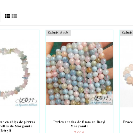
Exclusivité web !
Exclusiv
ue en chips de pierres
Perles rondes de 8 mm en Béryl
Brace
relles de Morganite
Morganite
(Béryl)