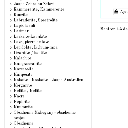
Jaspe Zebra ou Zébré
Kämmerérite, Kammererite
Ajou
Kunzite
Labradorite, Spectrolite
Lapis-lazuli
Montrer 1-3 de
Larimar
Larkvite-Larvikite
Lave, pierre de lave
Lépidolite, Lithium-mica
Lizardite / bastite
Malachite
Manganocalcite
Marcassite
Mariposite
Mokaite - Mookaite - Jaspe Australien
Morganite
Nellite / Mellite
Nacre
Néphrite
Nuummite
Obsidienne Mahogany - obsidienne
acajou
Obsidienne