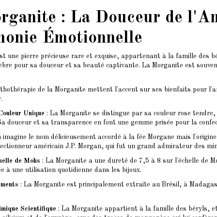
rganite : La Douceur de l'A
monie Émotionnelle
st une pierre précieuse rare et exquise, appartenant à la famille des 
lèbre pour sa douceur et sa beauté captivante. La Morganite est souven
ithothérapie de la Morganite mettent l'accent sur ses bienfaits pour l'
.
 Couleur Unique
: La Morganite se distingue par sa couleur rose tendre,
Sa douceur et sa transparence en font une gemme prisée pour la confect
 imagine le nom délicieusement accordé à la fée Morgane mais l'origi
lectionneur américain J.P. Morgan, qui fut un grand admirateur des min
helle de Mohs
: La Morganite a une dureté de 7,5 à 8 sur l'échelle de Mo
e à une utilisation quotidienne dans les bijoux.
ements
: La Morganite est principalement extraite au Brésil, à Madag
mique Scientifique
: La Morganite appartient à la famille des béryls, 