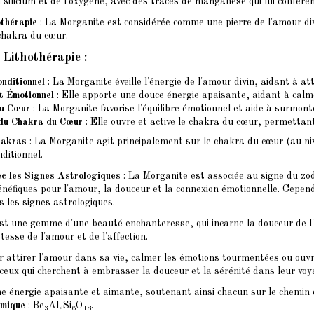
 silicium et de l'oxygène, avec des traces de manganèse qui lui confèren
othérapie
: La Morganite est considérée comme une pierre de l'amour div
chakra du cœur.
n Lithothérapie
:
nditionnel
: La Morganite éveille l'énergie de l'amour divin, aidant à atti
t Émotionnel
: Elle apporte une douce énergie apaisante, aidant à calme
du Cœur
: La Morganite favorise l'équilibre émotionnel et aide à surmont
 du Chakra du Cœur
: Elle ouvre et active le chakra du cœur, permettan
hakras
: La Morganite agit principalement sur le chakra du cœur (au nive
nditionnel.
ec les Signes Astrologiques
: La Morganite est associée au signe du zo
néfiques pour l'amour, la douceur et la connexion émotionnelle. Cepend
us les signes astrologiques.
st une gemme d'une beauté enchanteresse, qui incarne la douceur de l'a
tesse de l'amour et de l'affection.
r attirer l'amour dans sa vie, calmer les émotions tourmentées ou ouv
ceux qui cherchent à embrasser la douceur et la sérénité dans leur voy
e énergie apaisante et aimante, soutenant ainsi chacun sur le chemin d
imique
: Be
Al
Si
O
.
3
2
6
18