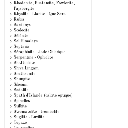
Rhodonite, Bustamite, Fowlerite,
Pajsbergite
Rhyolite - Llanite - Que Sera
Rubis
Sardonyx
Scolecite
Sélénite
Sel Himalaya
Septaria
Séraphinite - Jade Chlorique
Serpentine - Ophiolite
Shattuckite
Shiva Lingam
Smithsonite
Shungite
Silicium
Sodalite
Spath d'Islande (calcite optique)
Spinelles
Stilbite
Stromatolite - trombolite
Sugilite - Luvilite
Topaze
Tourmaline