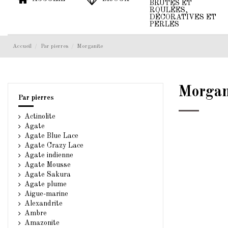
BRUTES ET
ROULÉES,
DÉCORATIVES ET
PERLES
Accueil
Par pierres
Morganite
Morgan
Par pierres
Actinolite
Agate
Agate Blue Lace
Agate Crazy Lace
Agate indienne
Agate Mousse
Agate Sakura
Agate plume
Aigue-marine
Alexandrite
Ambre
Amazonite