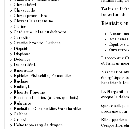
l'aluminium, du
Chrysobéryl
Vertus en Lith
Chrysocolle
l'ouverture du 
Chrysoprase - Prase
Chrysotile serpentine
Bienfaits e
Citrine
Cordiérite, lolite ou dichroïte
Amour Inco
Cornaline
Apaisemen
Cyanite Kyanite Disthène
Équilibre 
Diopside
Ouverture
Dioptase
Rapport aux C
Dolomite
et l'amour inco
Dumortiérite
Emeraude
Association av
Epidote, Pistachite, Piemontite
énergétiques bé
Euclase
bénéficier à to
Eudialyte
La Morganite e
Fluorite Fluorine
évoque la délica
Fossiles et siliciés (autres que bois)
Fulgurite
Que ce soit pou
Fuchsite - Chrome Mica Gaebhardite
précieuse pour 
Gabbro
Grenat
Elle apporte un
Héliotrope-sang de dragon
Composition ch