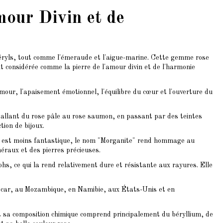
mour Divin et de
béryls, tout comme l'émeraude et l'aigue-marine. Cette gemme rose
t considérée comme la pierre de l'amour divin et de l'harmonie
amour, l'apaisement émotionnel, l'équilibre du cœur et l'ouverture du
 allant du rose pâle au rose saumon, en passant par des teintes
ion de bijoux.
ne est moins fantastique, le nom "Morganite" rend hommage au
éraux et des pierres précieuses.
hs, ce qui la rend relativement dure et résistante aux rayures. Elle
ascar, au Mozambique, en Namibie, aux États-Unis et en
et sa composition chimique comprend principalement du béryllium, de