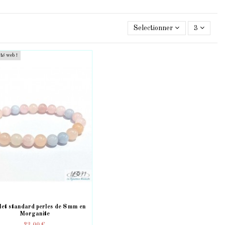
Selectionner
3
ité web !
let standard perles de 8 mm en
Morganite