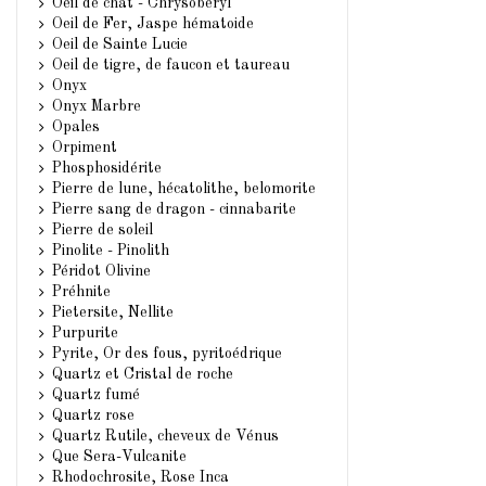
Oeil de chat - Chrysobéryl
Oeil de Fer, Jaspe hématoide
Oeil de Sainte Lucie
Oeil de tigre, de faucon et taureau
Onyx
Onyx Marbre
Opales
Orpiment
Phosphosidérite
Pierre de lune, hécatolithe, belomorite
Pierre sang de dragon - cinnabarite
Pierre de soleil
Pinolite - Pinolith
Péridot Olivine
Préhnite
Pietersite, Nellite
Purpurite
Pyrite, Or des fous, pyritoédrique
Quartz et Cristal de roche
Quartz fumé
Quartz rose
Quartz Rutile, cheveux de Vénus
Que Sera-Vulcanite
Rhodochrosite, Rose Inca