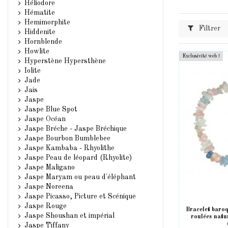
Héliodore
Hématite
Hemimorphite
Filtrer
Hiddenite
Hornblende
Howlite
Exclusivité web !
Hyperstène Hypersthène
Iolite
Jade
Jais
Jaspe
Jaspe Blue Spot
Jaspe Océan
Jaspe Bréche - Jaspe Bréchique
Jaspe Bourbon Bumblebee
Jaspe Kambaba - Rhyolithe
Jaspe Peau de léopard (Rhyolite)
Jaspe Maligano
Jaspe Maryam ou peau d'éléphant
Jaspe Noreena
Jaspe Picasso, Picture et Scénique
Jaspe Rouge
Bracelet baroq
Jaspe Shoushan et impérial
roulées natu
Jaspe Tiffany