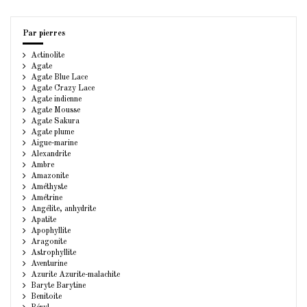
Par pierres
Actinolite
Agate
Agate Blue Lace
Agate Crazy Lace
Agate indienne
Agate Mousse
Agate Sakura
Agate plume
Aigue-marine
Alexandrite
Ambre
Amazonite
Améthyste
Amétrine
Angélite, anhydrite
Apatite
Apophyllite
Aragonite
Astrophyllite
Aventurine
Azurite Azurite-malachite
Baryte Barytine
Benitoite