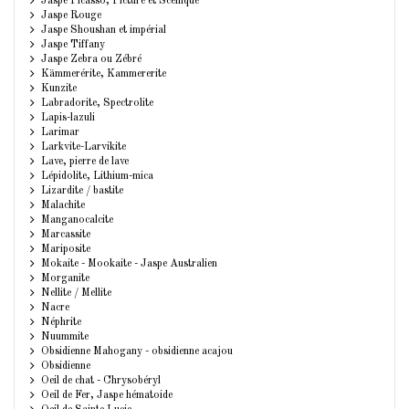
Jaspe Picasso, Picture et Scénique
Jaspe Rouge
Jaspe Shoushan et impérial
Jaspe Tiffany
Jaspe Zebra ou Zébré
Kämmerérite, Kammererite
Kunzite
Labradorite, Spectrolite
Lapis-lazuli
Larimar
Larkvite-Larvikite
Lave, pierre de lave
Lépidolite, Lithium-mica
Lizardite / bastite
Malachite
Manganocalcite
Marcassite
Mariposite
Mokaite - Mookaite - Jaspe Australien
Morganite
Nellite / Mellite
Nacre
Néphrite
Nuummite
Obsidienne Mahogany - obsidienne acajou
Obsidienne
Oeil de chat - Chrysobéryl
Oeil de Fer, Jaspe hématoide