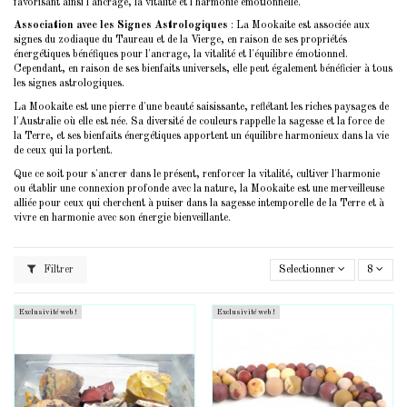
favorisant ainsi l'ancrage, la vitalité et l'harmonie émotionnelle.
Association avec les Signes Astrologiques
: La Mookaite est associée aux
signes du zodiaque du Taureau et de la Vierge, en raison de ses propriétés
énergétiques bénéfiques pour l'ancrage, la vitalité et l'équilibre émotionnel.
Cependant, en raison de ses bienfaits universels, elle peut également bénéficier à tous
les signes astrologiques.
La Mookaite est une pierre d'une beauté saisissante, reflétant les riches paysages de
l'Australie où elle est née. Sa diversité de couleurs rappelle la sagesse et la force de
la Terre, et ses bienfaits énergétiques apportent un équilibre harmonieux dans la vie
de ceux qui la portent.
Que ce soit pour s'ancrer dans le présent, renforcer la vitalité, cultiver l'harmonie
ou établir une connexion profonde avec la nature, la Mookaite est une merveilleuse
alliée pour ceux qui cherchent à puiser dans la sagesse intemporelle de la Terre et à
vivre en harmonie avec son énergie bienveillante.
Filtrer
Selectionner
8
Exclusivité web !
Exclusivité web !