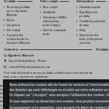
Produits
Votre compte
Informations
Nouveaux produits
Mon compte
Paiement sécurisé
sur La Bijouterie
Identifiant
Expédition des
Minérale
produits
Parrainage, fidélité,
Bijoux
ambassadeur, ...
Conditions générales
Par pierres
mode d'emploi
de vente
Par couleur
Suivi de commande
FAQ
invité
A propos des
Répertoires des
cookies du site La
maux et des pierres
Bijouterie Minérale
associées
Contact us
Produits
La Bijouterie Minérale
Pays de Fontainebleau - France
contact@labijouterieminérale.com
Pour toute information sur nos produits, n'hésitez pas à nous envoyer un
mail, nous y répondrons rapidement.
Nous utilisons les cookies afin de fournir les services et fonctionnali
La Bijouterie Minerale
Expédition des produits
des données qui sont téléchargés ou stockés sur votre ordinateur ou s
Paiement sécurisé
FAQ
En cliquant sur ”J’accepte”, vous acceptez l’utilisation des cookies. 
Promotions
Si vous supprimez ou désactivez nos cookies, vous pourriez rencontrer
Nouveaux produits sur La Bijouterie Minérale
A propos de La Bijouterie Minérale
En poursuivant votre navigation, vous acceptez le dépôt de cookies t