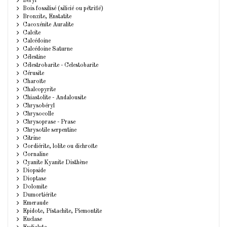
Béryl
Bois fossilisé (silicié ou pétrifié)
Bronzite, Enstatite
Cacoxénite Auralite
Calcite
Calcédoine
Calcédoine Saturne
Célestine
Célestrobarite - Celestobarite
Cérusite
Charoïte
Chalcopyrite
Chiastolite - Andalousite
Chrysobéryl
Chrysocolle
Chrysoprase - Prase
Chrysotile serpentine
Citrine
Cordiérite, lolite ou dichroïte
Cornaline
Cyanite Kyanite Disthène
Diopside
Dioptase
Dolomite
Dumortiérite
Emeraude
Epidote, Pistachite, Piemontite
Euclase