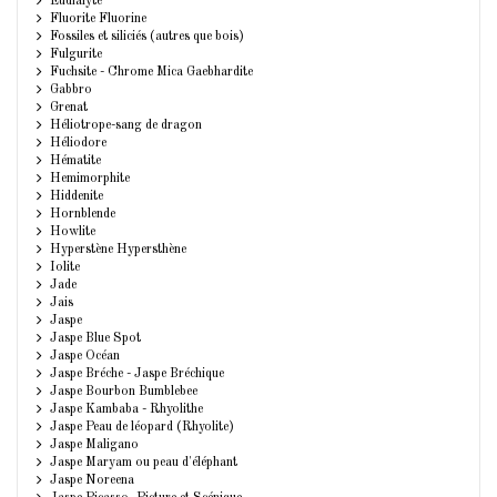
Eudialyte
Fluorite Fluorine
Fossiles et siliciés (autres que bois)
Fulgurite
Fuchsite - Chrome Mica Gaebhardite
Gabbro
Grenat
Héliotrope-sang de dragon
Héliodore
Hématite
Hemimorphite
Hiddenite
Hornblende
Howlite
Hyperstène Hypersthène
Iolite
Jade
Jais
Jaspe
Jaspe Blue Spot
Jaspe Océan
Jaspe Bréche - Jaspe Bréchique
Jaspe Bourbon Bumblebee
Jaspe Kambaba - Rhyolithe
Jaspe Peau de léopard (Rhyolite)
Jaspe Maligano
Jaspe Maryam ou peau d'éléphant
Jaspe Noreena