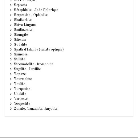
Sel Himalaya
Septaria
Séraphinite - Jade Chlorique
Serpentine - Ophiolite
Shattuckite
Shiva Lingam
Smithsonite
Shungite
Silicium
Sodalite
Spath d'Islande (calcite optique)
Spinelles
Stilbite
Stromatolite - trombolite
Sugilite - Luvilite
Topaze
Tourmaline
Thulite
Turquoise
Unakite
Variscite
Yooperlite
Zoisite, Tanzanite, Anyolite