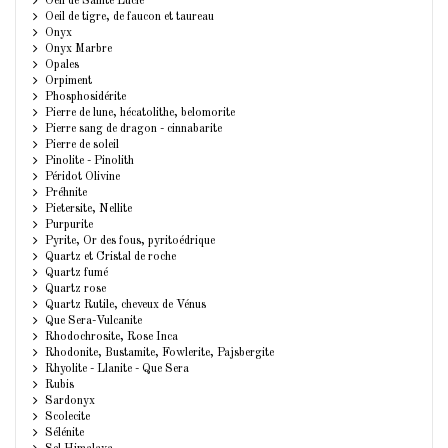
Oeil de Sainte Lucie
Oeil de tigre, de faucon et taureau
Onyx
Onyx Marbre
Opales
Orpiment
Phosphosidérite
Pierre de lune, hécatolithe, belomorite
Pierre sang de dragon - cinnabarite
Pierre de soleil
Pinolite - Pinolith
Péridot Olivine
Préhnite
Pietersite, Nellite
Purpurite
Pyrite, Or des fous, pyritoédrique
Quartz et Cristal de roche
Quartz fumé
Quartz rose
Quartz Rutile, cheveux de Vénus
Que Sera-Vulcanite
Rhodochrosite, Rose Inca
Rhodonite, Bustamite, Fowlerite, Pajsbergite
Rhyolite - Llanite - Que Sera
Rubis
Sardonyx
Scolecite
Sélénite