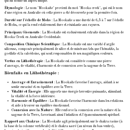
qui lui donne un aspect unique.
Étymologie
: Le nom "Mookaite" provient du mot "Mooka creek", qui est le nom
d'une région en Australie où cette pierre a été découverte pour la première fois.
Dureté sur l'échelle de Mohs
: La Mookaite a une dureté de 6,5 à 7 sur l'échelle
de Mohs, ce qui la rend relativement dure et résistante aux rayures.
Principaux Gisements
: La Mookaite est exclusivement extraite dans la région de
Mooka Creek en Australie-Occidentale.
Composition Chimique Scientifique
: La Mookaite est une variété d'argile
siliceuse, composée principalement de silice et de minéraux tels que l'hématite, la
goethite et la calcédoine, qui sont responsables de ses magnifiques couleurs.
Vertus en Lithothérapie
: La Mookaite est considérée comme une pierre
d'ancrage, de vitalité, d'harmonie et de connexion avec la sagesse de la Terre.
Bienfaits en Lithothérapie
:
Ancrage et Enracinement
: La Mookaite favorise l'ancrage, aidant à se
sentir enraciné et en équilibre avec la Terre.
Vitalité et Énergie
: Elle apporte une énergie terrestre puissante, stimulant
la vitalité et la force intérieure.
Harmonie et Équilibre
: La Mookaite favorise l'harmonie dans les relations
et aide à trouver un équilibre émotionnel.
Connexion avec la Nature
: Elle renforce la connexion avec la nature et la
sagesse de la Terre, favorisant ainsi l'intuition et l'épanouissement spirituel.
Rapport aux Chakras
: La Mookaite agit principalement sur le chakra racine (à
la base de la colonne vertébrale) et le chakra sacré (au niveau du bas-ventre),