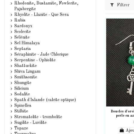
Rhodonite, Bustamite, Fowlerite,
Filtrer
Pajsbergite
Rhyolite - Llanite - Que Sera
Rubis
Sardonyx
Scolecite
Sélénite
Sel Himalaya
Septaria
Séraphinite - Jade Chlorique
Serpentine - Ophiolite
Shattuckite
Shiva Lingam
Smithsonite
Shungite
Silicium
Sodalite
Spath d'Islande (calcite optique)
Spinelles
Stilbite
Boucles d'orei
perle en a
Stromatolite - trombolite
Sugilite - Luvilite
Topaze
Ajou
Tourmaline