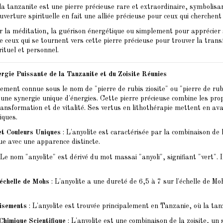
la tanzanite est une pierre précieuse rare et extraordinaire, symbolisant
ouverture spirituelle en fait une alliée précieuse pour ceux qui cherchent
r la méditation, la guérison énergétique ou simplement pour apprécier
 de ceux qui se tournent vers cette pierre précieuse pour trouver la trans
rituel et personnel.
ergie Puissante de la Tanzanite et du Zoisite Réunies
lement connue sous le nom de "pierre de rubis ziosite" ou "pierre de rub
t une synergie unique d'énergies. Cette pierre précieuse combine les prop
ansformation et de vitalité. Ses vertus en lithothérapie mettent en av
iques.
et Couleurs Uniques
: L'anyolite est caractérisée par la combinaison de l
ue avec une apparence distincte.
 Le nom "anyolite" est dérivé du mot massai "anyoli", signifiant "vert". I
'échelle de Mohs
: L'anyolite a une dureté de 6,5 à 7 sur l'échelle de M
Gisements
: L'anyolite est trouvée principalement en Tanzanie, où la tanz
Chimique Scientifique
: L'anyolite est une combinaison de la zoisite, un 