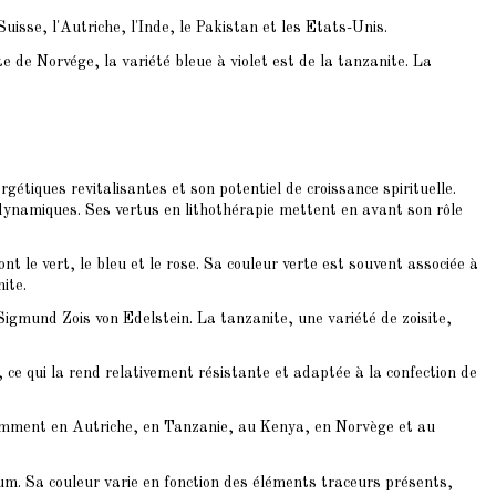
 Suisse, l'Autriche, l'Inde, le Pakistan et les Etats-Unis.
ite de Norvége
, la variété bleue à violet est de la tanzanite. La
gétiques revitalisantes et son potentiel de croissance spirituelle.
 dynamiques. Ses vertus en lithothérapie mettent en avant son rôle
nt le vert, le bleu et le rose. Sa couleur verte est souvent associée à
ite.
Sigmund Zois von Edelstein. La tanzanite, une variété de zoisite,
, ce qui la rend relativement résistante et adaptée à la confection de
tamment en Autriche, en Tanzanie, au Kenya, en Norvège et au
nium. Sa couleur varie en fonction des éléments traceurs présents,