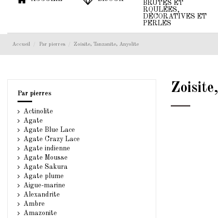
BRUTES ET
ROULÉES,
DÉCORATIVES ET
PERLES
Accueil
Par pierres
Zoisite, Tanzanite, Anyolite
Zoisite
Par pierres
Actinolite
Agate
Agate Blue Lace
Agate Crazy Lace
Agate indienne
Agate Mousse
Agate Sakura
Agate plume
Aigue-marine
Alexandrite
Ambre
Amazonite