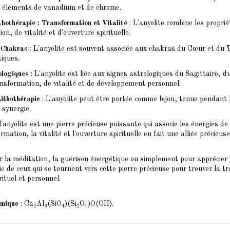
es éléments de vanadium et de chrome.
thothérapie : Transformation et Vitalité
: L'anyolite combine les proprié
n, de vitalité et d'ouverture spirituelle.
 Chakras
: L'anyolite est souvent associée aux chakras du Cœur et du Tr
iques.
ologiques
: L'anyolite est liée aux signes astrologiques du Sagittaire, 
nsformation, de vitalité et de développement personnel.
Lithothérapie
: L'anyolite peut être portée comme bijou, tenue pendant l
 synergie.
l'anyolite est une pierre précieuse puissante qui associe les énergies de
rmation, la vitalité et l'ouverture spirituelle en fait une alliée précieu
r la méditation, la guérison énergétique ou simplement pour apprécier 
 vie de ceux qui se tournent vers cette pierre précieuse pour trouver la t
rituel et personnel.
imique
: Ca
Al
(SiO
)(Si
O
)O(OH).
2
3
4
2
7