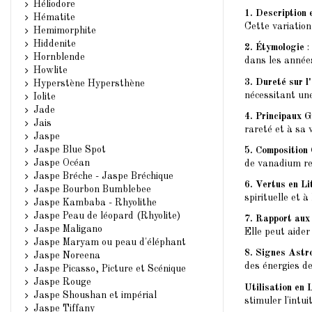
Héliodore
1. Description 
Hématite
Cette variation
Hemimorphite
Hiddenite
2. Étymologie
:
Hornblende
dans les année
Howlite
3. Dureté sur l
Hyperstène Hypersthène
nécessitant une
Iolite
Jade
4. Principaux 
Jais
rareté et à sa 
Jaspe
Jaspe Blue Spot
5. Composition 
Jaspe Océan
de vanadium re
Jaspe Bréche - Jaspe Bréchique
6. Vertus en Li
Jaspe Bourbon Bumblebee
spirituelle et à
Jaspe Kambaba - Rhyolithe
Jaspe Peau de léopard (Rhyolite)
7. Rapport aux
Jaspe Maligano
Elle peut aider
Jaspe Maryam ou peau d'éléphant
8. Signes Astr
Jaspe Noreena
des énergies de
Jaspe Picasso, Picture et Scénique
Jaspe Rouge
Utilisation en 
Jaspe Shoushan et impérial
stimuler l'intui
Jaspe Tiffany