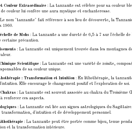
et Couleur Extraordinaire
: La tanzanite est célèbre pour sa couleur bleu
 de couleur lui confère une aura mystique et enchanteresse.
 Le nom "tanzanite" fait référence à son lieu de découverte, la Tanzanie,
s 1960.
'échelle de Mohs
: La tanzanite a une dureté de 6,5 à 7 sur l'échelle de
 certaine précaution.
Gisements
: La tanzanite est uniquement trouvée dans les montagnes de
valeur.
Chimique Scientifique
: La tanzanite est une variété de zoisite, compos
sponsables de sa couleur unique.
thothérapie : Transformation et Intuition
: En lithothérapie, la tanzanit
 l'intuition. Elle encourage le changement positif et l'exploration de soi.
 Chakras
: La tanzanite est souvent associée au chakra du Troisième Œil,
 à renforcer ces aspects.
ologiques
: La tanzanite est liée aux signes astrologiques du Sagittair
 transformation, d'intuition et de développement personnel.
Lithothérapie
: La tanzanite peut être portée comme bijou, tenue penda
tion et la transformation intérieure.