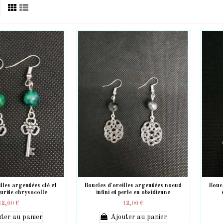
lles argentées clé et
Boucles d'oreilles argentées noeud
Boucl
zurite chrysocolle
infini et perle en obsidienne
12,00 €
12,00 €
ter au panier
Ajouter au panier