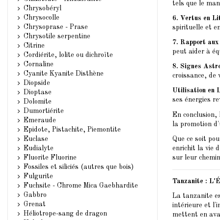
tels que le man
Chrysobéryl
Chrysocolle
6. Vertus en Li
Chrysoprase - Prase
spirituelle et e
Chrysotile serpentine
7. Rapport aux
Citrine
peut aider à éq
Cordiérite, lolite ou dichroïte
Cornaline
8. Signes Astr
Cyanite Kyanite Disthène
croissance, de v
Diopside
Utilisation en 
Dioptase
ses énergies re
Dolomite
Dumortiérite
En conclusion, l
Emeraude
la promotion d'
Epidote, Pistachite, Piemontite
Que ce soit pou
Euclase
enrichit la vie 
Eudialyte
sur leur chemin
Fluorite Fluorine
Fossiles et siliciés (autres que bois)
Fulgurite
Tanzanite : L'É
Fuchsite - Chrome Mica Gaebhardite
Gabbro
La tanzanite es
Grenat
intérieure et l
Héliotrope-sang de dragon
mettent en avan