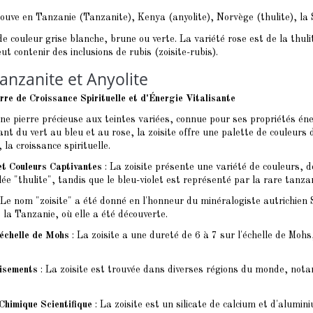
rouve en Tanzanie (Tanzanite), Kenya (anyolite), Norvège (
thulite
), la
e couleur grise blanche, brune ou verte. La variété rose est de la
thul
ut contenir des inclusions de rubis (zoisite-rubis).
Tanzanite et Anyolite
erre de Croissance Spirituelle et d'Énergie Vitalisante
une pierre précieuse aux teintes variées, connue pour ses propriétés éner
nt du vert au bleu et au rose, la zoisite offre une palette de couleurs
, la croissance spirituelle.
et Couleurs Captivantes
: La zoisite présente une variété de couleurs, do
lée "thulite", tandis que le bleu-violet est représenté par la rare tanzan
 Le nom "zoisite" a été donné en l'honneur du minéralogiste autrichien 
 la Tanzanie, où elle a été découverte.
'échelle de Mohs
: La zoisite a une dureté de 6 à 7 sur l'échelle de Mohs
Gisements
: La zoisite est trouvée dans diverses régions du monde, no
Chimique Scientifique
: La zoisite est un silicate de calcium et d'alumi