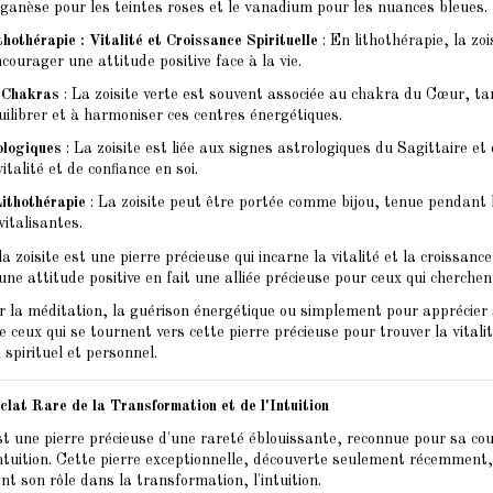
ganèse pour les teintes roses et le vanadium pour les nuances bleues.
thothérapie : Vitalité et Croissance Spirituelle
: En lithothérapie, la zoi
ncourager une attitude positive face à la vie.
 Chakras
: La zoisite verte est souvent associée au chakra du Cœur, tan
uilibrer et à harmoniser ces centres énergétiques.
ologiques
: La zoisite est liée aux signes astrologiques du Sagittaire et
italité et de confiance en soi.
Lithothérapie
: La zoisite peut être portée comme bijou, tenue pendant l
vitalisantes.
a zoisite est une pierre précieuse qui incarne la vitalité et la croissance
une attitude positive en fait une alliée précieuse pour ceux qui cherche
r la méditation, la guérison énergétique ou simplement pour apprécier 
de ceux qui se tournent vers cette pierre précieuse pour trouver la vitali
 spirituel et personnel.
clat Rare de la Transformation et de l'Intuition
t une pierre précieuse d'une rareté éblouissante, reconnue pour sa coul
'intuition. Cette pierre exceptionnelle, découverte seulement récemment
t son rôle dans la transformation, l'intuition.