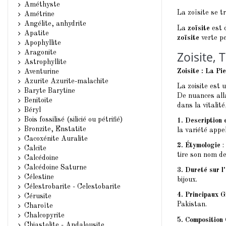
Améthyste
La zoïsite se t
Amétrine
Angélite, anhydrite
La
zoïsite
est d
Apatite
zoïsite
verte pe
Apophyllite
Aragonite
Zoisite, 
Astrophyllite
Zoisite : La Pi
Aventurine
Azurite Azurite-malachite
La zoisite est 
Baryte Barytine
De nuances alla
Benitoite
dans la vitalité
Béryl
Bois fossilisé (silicié ou pétrifié)
1. Description 
Bronzite, Enstatite
la variété appe
Cacoxénite Auralite
2. Étymologie
:
Calcite
tire son nom de
Calcédoine
Calcédoine Saturne
3. Dureté sur l
Célestine
bijoux.
Célestrobarite - Celestobarite
4. Principaux 
Cérusite
Pakistan.
Charoïte
Chalcopyrite
5. Composition 
Chiastolite - Andalousite