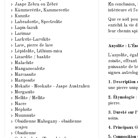
En conclusion, 
Jaspe Zebra ou Zébré
intérieure et l'
Kämmerérite, Kammererite
Kunzite
Que ce soit pou
Labradorite, Spectrolite
enrichit la vie
Lapis-lazuli
leur chemin spi
Larimar
Larkvite-Larvikite
Lave, pierre de lave
Anyolite : L'Én
Lépidolite, Lithium-mica
L'anyolite, éga
Lizardite / bastite
zoisite, offran
Malachite
puissante de tr
Manganocalcite
signes astrolog
Marcassite
Mariposite
1. Description 
Mokaite - Mookaite - Jaspe Australien
une pierre uniq
Morganite
2. Étymologie
:
Nellite / Mellite
pierre.
Nacre
Néphrite
3. Dureté sur l
Nuummite
soins.
Obsidienne Mahogany - obsidienne
acajou
4. Principaux 
Obsidienne
5. Composition 