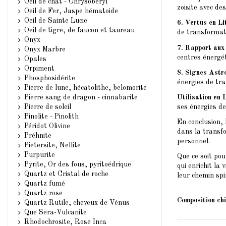
Oeil de chat - Chrysobéryl
zoisite avec d
Oeil de Fer, Jaspe hématoide
Oeil de Sainte Lucie
6. Vertus en Li
Oeil de tigre, de faucon et taureau
de transformatio
Onyx
7. Rapport aux
Onyx Marbre
centres énergét
Opales
Orpiment
8. Signes Astr
Phosphosidérite
énergies de tra
Pierre de lune, hécatolithe, belomorite
Utilisation en 
Pierre sang de dragon - cinnabarite
ses énergies de
Pierre de soleil
Pinolite - Pinolith
En conclusion, 
Péridot Olivine
dans la transfo
Préhnite
personnel.
Pietersite, Nellite
Purpurite
Que ce soit pou
Pyrite, Or des fous, pyritoédrique
qui enrichit la
Quartz et Cristal de roche
leur chemin spi
Quartz fumé
.
Quartz rose
Composition ch
Quartz Rutile, cheveux de Vénus
Que Sera-Vulcanite
Rhodochrosite, Rose Inca