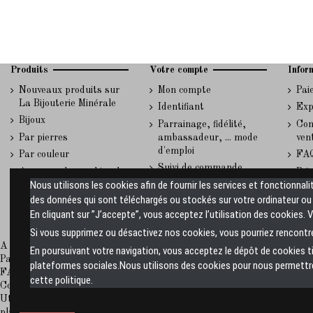
Produits
Votre compte
Infor
Nouveaux produits sur
Mon compte
Pai
La Bijouterie Minérale
Identifiant
Exp
Bijoux
Parrainage, fidélité,
Con
Par pierres
ambassadeur, ... mode
ven
d'emploi
Par couleur
FA
Suivi de commande
A propos des cookies du
Rép
invité
Nous utilisons les cookies afin de fournir les services et fonctionnali
site La Bijouterie
et 
Minérale
des données qui sont téléchargés ou stockés sur votre ordinateur ou s
En cliquant sur ”J’accepte”, vous acceptez l’utilisation des cookies. 
Si vous supprimez ou désactivez nos cookies, vous pourriez rencontre
A propos de La Bijouterie Minérale
En poursuivant votre navigation, vous acceptez le dépôt de cookies 
Paiement sécurisé
plateformes sociales.Nous utilisons des cookies pour nous permettre 
FAQ
cette politique.
Conditions générales de vente
Utiliser ce formulaire pour nous contacter
plan-site