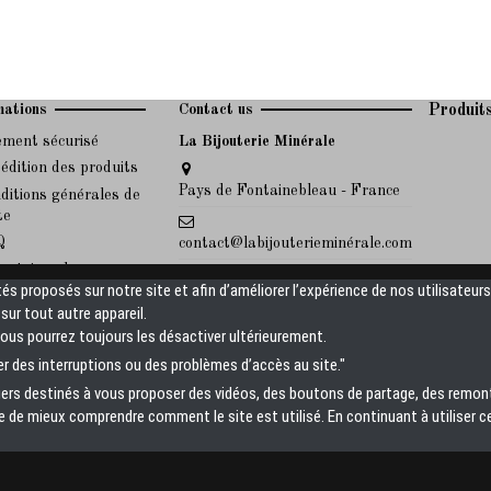
mations
Contact us
Produit
ement sécurisé
La Bijouterie Minérale
édition des produits
Pays de Fontainebleau - France
ditions générales de
te
Q
contact@labijouterieminérale.com
ertoires des maux
Pour toute information sur nos
tés proposés sur notre site et afin d’améliorer l’expérience de nos utilisateur
des pierres associées
produits, n'hésitez pas à nous
ur tout autre appareil.
envoyer un mail, nous y
Vous pourrez toujours les désactiver ultérieurement.
répondrons rapidement.
r des interruptions ou des problèmes d’accès au site."
tiers destinés à vous proposer des vidéos, des boutons de partage, des remo
de mieux comprendre comment le site est utilisé. En continuant à utiliser c