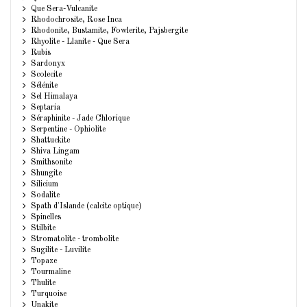
Que Sera-Vulcanite
Rhodochrosite, Rose Inca
Rhodonite, Bustamite, Fowlerite, Pajsbergite
Rhyolite - Llanite - Que Sera
Rubis
Sardonyx
Scolecite
Sélénite
Sel Himalaya
Septaria
Séraphinite - Jade Chlorique
Serpentine - Ophiolite
Shattuckite
Shiva Lingam
Smithsonite
Shungite
Silicium
Sodalite
Spath d'Islande (calcite optique)
Spinelles
Stilbite
Stromatolite - trombolite
Sugilite - Luvilite
Topaze
Tourmaline
Thulite
Turquoise
Unakite