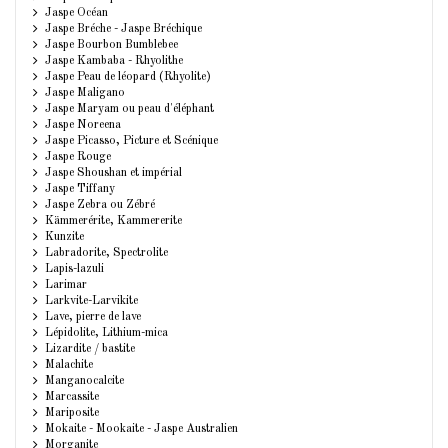
Jaspe Océan
Jaspe Bréche - Jaspe Bréchique
Jaspe Bourbon Bumblebee
Jaspe Kambaba - Rhyolithe
Jaspe Peau de léopard (Rhyolite)
Jaspe Maligano
Jaspe Maryam ou peau d'éléphant
Jaspe Noreena
Jaspe Picasso, Picture et Scénique
Jaspe Rouge
Jaspe Shoushan et impérial
Jaspe Tiffany
Jaspe Zebra ou Zébré
Kämmerérite, Kammererite
Kunzite
Labradorite, Spectrolite
Lapis-lazuli
Larimar
Larkvite-Larvikite
Lave, pierre de lave
Lépidolite, Lithium-mica
Lizardite / bastite
Malachite
Manganocalcite
Marcassite
Mariposite
Mokaite - Mookaite - Jaspe Australien
Morganite