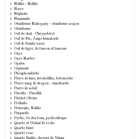
Nellite / Mellite
Nacre
Néphrite
Nuummite
Obsidienne Mahogany - obsidienne acajou
Obsidienne
Oeil de chat - Chrysobéryl
Oeil de Fer, Jaspe hématoide
Oeil de Sainte Lucie
Oeil de tigre, de faucon et taureau
Onyx
Onyx Marbre
Opales
Orpiment
Phosphosidérite
Pierre de lune, hécatolithe, belomorite
Pierre sang de dragon - cinnabarite
Pierre de soleil
Pinolite - Pinolith
Péridot Olivine
Préhnite
Pietersite, Nellite
Purpurite
Pyrite, Or des fous, pyritoédrique
Quartz et Cristal de roche
Quartz fumé
Quartz rose
Quartz Rutile, cheveux de Vénus