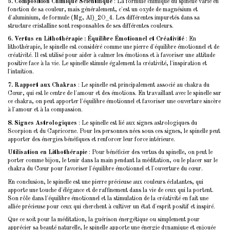
5. Composition Chimique Scientifique
: La formule chimique du spinelle varie en
fonction de sa couleur, mais généralement, c'est un oxyde de magnésium et
d'aluminium, de formule (Mg, Al)_2O_4. Les différentes impuretés dans sa
structure cristalline sont responsables de ses différentes couleurs.
6. Vertus en Lithothérapie : Équilibre Émotionnel et Créativité
: En
lithothérapie, le spinelle est considéré comme une pierre d'équilibre émotionnel et de
créativité. Il est utilisé pour aider à calmer les émotions et à favoriser une attitude
positive face à la vie. Le spinelle stimule également la créativité, l'inspiration et
l'intuition.
7. Rapport aux Chakras
: Le spinelle est principalement associé au chakra du
Cœur, qui est le centre de l'amour et des émotions. En travaillant avec le spinelle sur
ce chakra, on peut apporter l'équilibre émotionnel et favoriser une ouverture sincère
à l'amour et à la compassion.
8. Signes Astrologiques
: Le spinelle est lié aux signes astrologiques du
Scorpion et du Capricorne. Pour les personnes nées sous ces signes, le spinelle peut
apporter des énergies bénéfiques et renforcer leur force intérieure.
Utilisation en Lithothérapie
: Pour bénéficier des vertus du spinelle, on peut le
porter comme bijou, le tenir dans la main pendant la méditation, ou le placer sur le
chakra du Cœur pour favoriser l'équilibre émotionnel et l'ouverture du cœur.
En conclusion, le spinelle est une pierre précieuse aux couleurs éclatantes, qui
apporte une touche d'élégance et de raffinement dans la vie de ceux qui la portent.
Son rôle dans l'équilibre émotionnel et la stimulation de la créativité en fait une
alliée précieuse pour ceux qui cherchent à cultiver un état d'esprit positif et inspiré.
Que ce soit pour la méditation, la guérison énergétique ou simplement pour
apprécier sa beauté naturelle, le spinelle apporte une énergie dynamique et enjouée