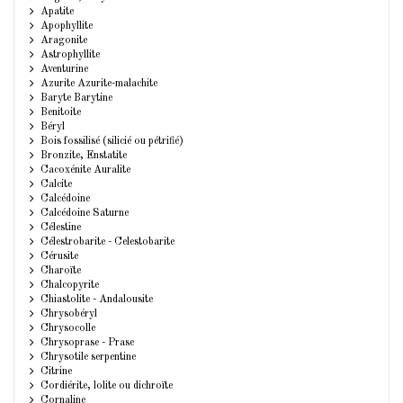
Apatite
Apophyllite
Aragonite
Astrophyllite
Aventurine
Azurite Azurite-malachite
Baryte Barytine
Benitoite
Béryl
Bois fossilisé (silicié ou pétrifié)
Bronzite, Enstatite
Cacoxénite Auralite
Calcite
Calcédoine
Calcédoine Saturne
Célestine
Célestrobarite - Celestobarite
Cérusite
Charoïte
Chalcopyrite
Chiastolite - Andalousite
Chrysobéryl
Chrysocolle
Chrysoprase - Prase
Chrysotile serpentine
Citrine
Cordiérite, lolite ou dichroïte
Cornaline