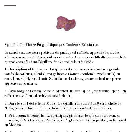
Spinelle : La Pierre Énigmatique aux Couleurs Éclatantes
Le spinelle est une pierre précieuse énigmatique et raffinée, appréciée depuis des
siècles pour sa beauté et ses couleurs éclatantes. Ses vertus en lithothérapie mettent
en avant son rôle dans l'équilibre émotionnel et la créativité .
1. Description et Couleurs
: Le spinelle est une pierre précieuse d'une grande
variété de couleurs, allant du rouge intense (souvent confondu avec le rubis) au
rose, bleu, violet, vert et noir. Sa brillance et sa transparence en font une pierre
appréciée en joaillerie.
2. Étymologie
: Le nom "spinelle" provient du latin "spina", qui signifie "épine", en
référence à sa forme de cristaux octaédriques.
3. Dureté sur l'échelle de Mohs
: Le spinelle a une dureté de 8 sur l'échelle de
Mohs, ce qui en fait une pierre relativement dure et résistante aux rayures.
4. Principaux Gisements
: Les principaux gisements de spinelle se trouvent en
Birmanie, au Sri Lanka, en Tanzanie, en Afghanistan, au Tadjikistan, en Russie et
au Vietnam.