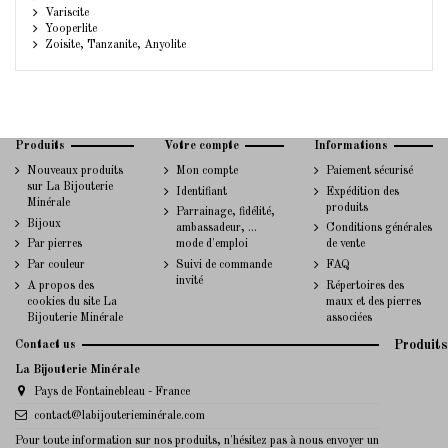
Variscite
Yooperlite
Zoisite, Tanzanite, Anyolite
Produits
Votre compte
Informations
Nouveaux produits
Mon compte
Paiement sécurisé
sur La Bijouterie
Identifiant
Expédition des
Minérale
produits
Parrainage, fidélité,
Bijoux
ambassadeur, ...
Conditions générales
Par pierres
mode d'emploi
de vente
Par couleur
Suivi de commande
FAQ
invité
A propos des
Répertoires des
cookies du site La
maux et des pierres
Bijouterie Minérale
associées
Contact us
Produits
La Bijouterie Minérale
Pays de Fontainebleau - France
contact@labijouterieminérale.com
Pour toute information sur nos produits, n'hésitez pas à nous envoyer un