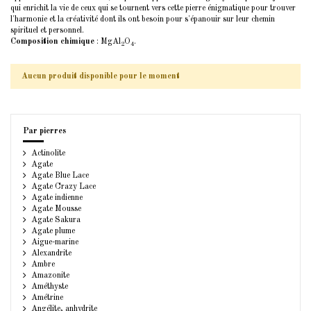
qui enrichit la vie de ceux qui se tournent vers cette pierre énigmatique pour trouver
l'harmonie et la créativité dont ils ont besoin pour s'épanouir sur leur chemin
spirituel et personnel.
Composition chimique
: MgAl
O
.
2
4
Aucun produit disponible pour le moment
Par pierres
Actinolite
Agate
Agate Blue Lace
Agate Crazy Lace
Agate indienne
Agate Mousse
Agate Sakura
Agate plume
Aigue-marine
Alexandrite
Ambre
Amazonite
Améthyste
Amétrine
Angélite, anhydrite