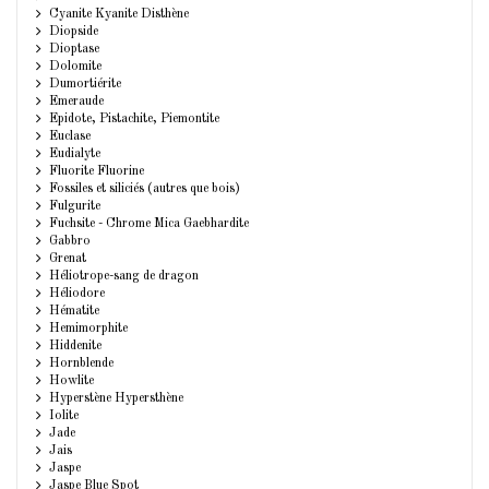
Cyanite Kyanite Disthène
Diopside
Dioptase
Dolomite
Dumortiérite
Emeraude
Epidote, Pistachite, Piemontite
Euclase
Eudialyte
Fluorite Fluorine
Fossiles et siliciés (autres que bois)
Fulgurite
Fuchsite - Chrome Mica Gaebhardite
Gabbro
Grenat
Héliotrope-sang de dragon
Héliodore
Hématite
Hemimorphite
Hiddenite
Hornblende
Howlite
Hyperstène Hypersthène
Iolite
Jade
Jais
Jaspe
Jaspe Blue Spot