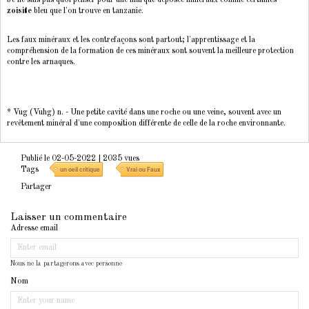
zoisite
bleu que l'on trouve en tanzanie.
Les faux minéraux et les contrefaçons sont partout; l'apprentissage et la
compréhension de la formation de ces minéraux sont souvent la meilleure protection
contre les arnaques.
* Vug (Vuhg) n. - Une petite cavité dans une roche ou une veine, souvent avec un
revêtement minéral d'une composition différente de celle de la roche environnante.
Publié le 02-05-2022
| 2035 vues
Tags
un oeil critique
Vrai ou Faux
Partager
Laisser un commentaire
Adresse email
Nous ne la partagerons avec personne
Nom