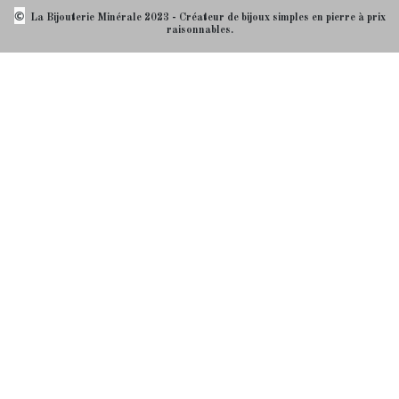
©
La Bijouterie Minérale 2023 - Créateur de bijoux simples en pierre à prix
raisonnables.