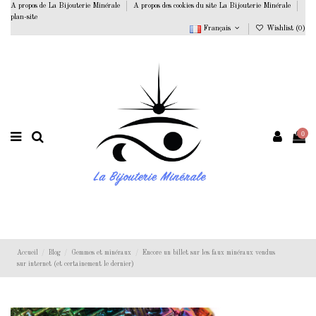
A propos de La Bijouterie Minérale
A propos des cookies du site La Bijouterie Minérale
plan-site
Français
Wishlist (
0
)
0
Accueil
Blog
Gemmes et minéraux
Encore un billet sur les faux minéraux vendus
sur internet (et certainement le dernier)