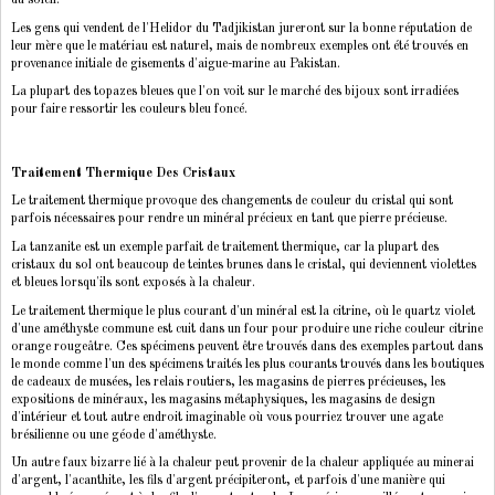
du soleil.
Les gens qui vendent de l'Helidor du Tadjikistan jureront sur la bonne réputation de
leur mère que le matériau est naturel, mais de nombreux exemples ont été trouvés en
provenance initiale de gisements d'aigue-marine au Pakistan.
La plupart des topazes bleues que l'on voit sur le marché des bijoux sont irradiées
pour faire ressortir les couleurs bleu foncé.
Traitement Thermique Des Cristaux
Le traitement thermique provoque des changements de couleur du cristal qui sont
parfois nécessaires pour rendre un minéral précieux en tant que pierre précieuse.
La tanzanite est un exemple parfait de traitement thermique, car la plupart des
cristaux du sol ont beaucoup de teintes brunes dans le cristal, qui deviennent violettes
et bleues lorsqu'ils sont exposés à la chaleur.
Le traitement thermique le plus courant d'un minéral est la citrine, où le quartz violet
d'une améthyste commune est cuit dans un four pour produire une riche couleur citrine
orange rougeâtre. Ces spécimens peuvent être trouvés dans des exemples partout dans
le monde comme l'un des spécimens traités les plus courants trouvés dans les boutiques
de cadeaux de musées, les relais routiers, les magasins de pierres précieuses, les
expositions de minéraux, les magasins métaphysiques, les magasins de design
d'intérieur et tout autre endroit imaginable où vous pourriez trouver une agate
brésilienne ou une géode d'améthyste.
Un autre faux bizarre lié à la chaleur peut provenir de la chaleur appliquée au minerai
d'argent, l'acanthite, les fils d'argent précipiteront, et parfois d'une manière qui