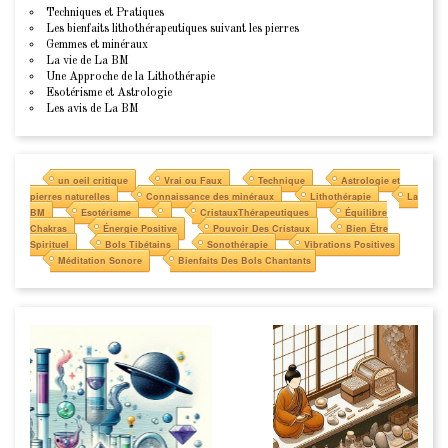
Techniques et Pratiques
Les bienfaits lithothérapeutiques suivant les pierres
Gemmes et minéraux
La vie de La BM
Une Approche de la Lithothérapie
Esotérisme et Astrologie
Les avis de La BM
un oeil critique
Vrai ou Faux
Technique
Astrologie et
pierres naturelles
Connaissance des minéraux
Lithothérapie
La
BM
Esotérisme
CristauxThérapeutiques
Équilibre
Chakras
Énergie Positive
Pouvoir Des Cristaux
Bien Être
Spirituel
Bols Tibétains
Sonothérapie
Vibrations Positives
Méditation Sonore
Bienfaits Des Bols Chantants