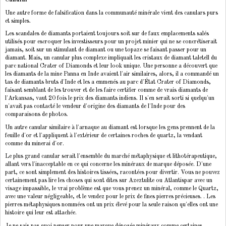
Une autre forme de falsification dans la communauté minérale vient des canulars purs
et simples.
Les scandales de diamants portaient toujours soit sur de faux emplacements salés
utilisés pour escroquer les investisseurs pour un projet minier qui ne se concrétiserait
jamais, soit sur un stimulant de diamant ou une topaze se faisant passer pour un
diamant. Mais, un canular plus complexe impliquait les cristaux de diamant taletell du
parc national Crater of Diamonds et leur look unique. Une personne a découvert que
les diamants de la mine Panna en Inde avaient l'air similaires, alors, il a commandé un
tas de diamants bruts d'Inde et les a emmenés au parc d'État Crater of Diamonds,
faisant semblant de les trouver et de les faire certifier comme de vrais diamants de
l'Arkansas, vaut 20 fois le prix des diamants indiens. Il s'en serait sorti si quelqu'un
n'avait pas contacté le vendeur d'origine des diamants de l'Inde pour des
comparaisons de photos.
Un autre canular similaire à l'arnaque au diamant est lorsque les gens prennent de la
feuille d'or et l'appliquent à l'extérieur de certaines roches de quartz, la vendant
comme du minerai d'or.
Le plus grand canular serait l'ensemble du marché métaphysique et lithotérapeutique,
allant vers l'inacceptable en ce qui concerne les minéraux de marque déposée. D'une
part, ce sont simplement des histoires tissées, racontées pour divertir. Vous ne pouvez
certainement pas lire les choses qui sont dites sur Azeztulite ou Atlantispar avec un
visage impassible, le vrai problème est que vous prenez un minéral, comme le Quartz,
avec une valeur négligeable, et le vendez pour le prix de fines pierres précieuses. . Les
pierres métaphysiques nommées ont un prix élevé pour la seule raison qu'elles ont une
histoire qui leur est attachée.
Je ne sais pas quoi penser pour une marque déposée minéraux comme certaines