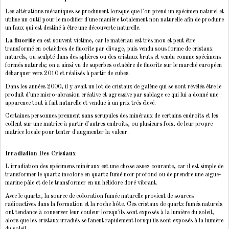
Les altérations mécaniques se produisent lorsque que l'on prend un spécimen naturel et
utilise un outil pour le modifier d'une manière totalement non naturelle afin de produire
un faux qui est destiné à être une découverte naturelle.
La fluorite
en est souvent victime, car le matériau est très mou et peut être
transformé en octaèdres de fluorite par clivage, puis vendu sous forme de cristaux
naturels, ou sculpté dans des sphères ou des cristaux bruts et vendu comme spécimens
formés naturels; on a ainsi vu de superbes octaèdre de fluorite sur le marché européen
débarquer vers 2010 et réalisés à partir de cubes.
Dans les années 2000, il y avait un lot de cristaux de galène qui se sont révélés être le
produit d'une micro-abrasion créative et agressive par sablage ce qui lui a donné une
apparence tout à fait naturelle et vendue à un prix trés élevé.
Certaines personnes prennent sans scrupules des minéraux de certains endroits et les
collent sur une matrice à partir d'autres endroits, ou plusieurs fois, de leur propre
matrice locale pour tenter d'augmenter la valeur.
Irradiation Des Cristaux
L'irradiation des spécimens minéraux est une chose assez courante, car il est simple de
transformer le quartz incolore en quartz fumé noir profond ou de prendre une aigue-
marine pâle et de le transformer en un hélidore doré vibrant.
Avec le quartz, la source de coloration fumée naturelle provient de sources
radioactives dans la formation et la roche hôte. Ces cristaux de quartz fumés naturels
ont tendance à conserver leur couleur lorsqu'ils sont exposés à la lumière du soleil,
alors que les cristaux irradiés se fanent rapidement lorsqu'ils sont exposés à la lumière