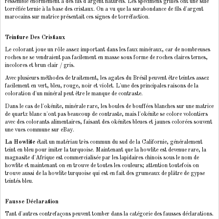
ressemble énormément à des fils d'argent naturels. Les spécimens grillés ont une suie
torréfiée ternie à la base des cristaux. On a vu que la surabondance de fils d'argent
marocains sur matrice présentait ces signes de torréfaction.
Teinture Des Cristaux
Le colorant joue un rôle assez important dans les faux minéraux, car de nombreuses
roches ne se vendraient pas facilement en masse sous forme de roches claires ternes,
incolores et brun clair / gris.
Avec plusieurs méthodes de traitement, les agates du Brésil peuvent être teintes assez
facilement en vert, bleu, rouge, noir et violet. L'une des principales raisons de la
coloration d'un minéral peut être le manque de contraste.
Dans le cas de l'okénite, minérale rare, les boules de bouffées blanches sur une matrice
de quartz blanc n'ont pas beaucoup de contraste, mais l'okénite se colore volontiers
avec des colorants alimentaires, faisant des okénites bleues et jaunes colorées souvent
une vues commune sur eBay.
La Howlite
était un matériau très commun du sud de la Californie, généralement
teint en bleu pour imiter la turquoise. Maintenant que la howlite est devenue rare, la
magnasite d'Afrique est commercialisée par les lapidaires chinois sous le nom de
howlite et maintenant on en trouve de toutes les couleurs; attention toutefois on
trouve aussi de la howlite turquoise qui est en fait des grumeaux de plâtre de gypse
teintés bleu.
Fausse Déclaration
Tant d'autres contrefaçons peuvent tomber dans la catégorie des fausses déclarations.