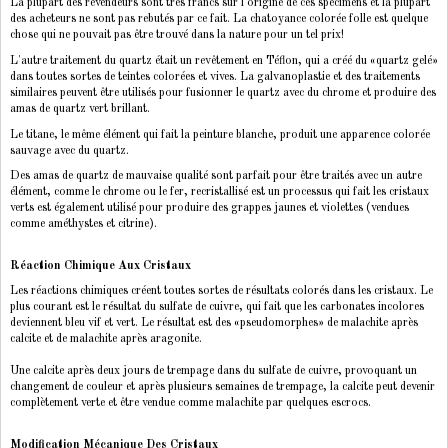
La plupart des revendeurs sont très francs sur l'origine de ces spécimens et la plupart
des acheteurs ne sont pas rebutés par ce fait. La chatoyance colorée folle est quelque
chose qui ne pouvait pas être trouvé dans la nature pour un tel prix!
L'autre traitement du quartz était un revêtement en Téflon, qui a créé du «quartz gelé»
dans toutes sortes de teintes colorées et vives. La galvanoplastie et des traitements
similaires peuvent être utilisés pour fusionner le quartz avec du chrome et produire des
amas de quartz vert brillant.
Le titane, le même élément qui fait la peinture blanche, produit une apparence colorée
sauvage avec du quartz.
Des amas de quartz de mauvaise qualité sont parfait pour être traités avec un autre
élément, comme le chrome ou le fer, recristallisé est un processus qui fait les cristaux
verts est également utilisé pour produire des grappes jaunes et violettes (vendues
comme améthystes et citrine).
Réaction Chimique Aux Cristaux
Les réactions chimiques créent toutes sortes de résultats colorés dans les cristaux. Le
plus courant est le résultat du sulfate de cuivre, qui fait que les carbonates incolores
deviennent bleu vif et vert. Le résultat est des «pseudomorphes» de malachite après
calcite et de malachite après aragonite.
Une calcite après deux jours de trempage dans du sulfate de cuivre, provoquant un
changement de couleur et après plusieurs semaines de trempage, la calcite peut devenir
complètement verte et être vendue comme malachite par quelques escrocs.
Modification Mécanique Des Cristaux