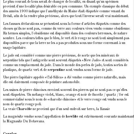
Le plus courant de tous serait de changer de localité, en disant qu'un spécimen
provient d'une localité plus désirable ou peu commune. Un exemple classique du début
des années 1900 indique que l'améthyste du Maine était étiquetée comme venant du
Brésil, afin de la rendre plus précieuse, alors que tout l'inverse serait vrai maintenant.
Les fausses déclarations se présentent sous la forme d'articles étiquetés comme des
choses qu'ils ne sont pas, comme du verre aux couleurs vives vendu comme obsidienne.
En termes simples, l'obsidienne est disponible dans des couleurs terreuses, de nature
sombre. Les couleurs telles que le bleu, le vert et le rouge ne sont tout simplement pas
disponibles parce que la terre ne les a pas produites sous une forme convenant à un
usage lapidaire.
Le jade est considéré comme une pierre précieuse, de sorte que les minéraux de
serpentine tels que l'antigorite sont souvent étiquetés «New Jade» et sont considérés
comme un remplacement du jade. Dans le monde des perles de
jade
, toutes sortes de
plastique, de quartz vert et de
serpentine
sont vendus sous forme de jade.
Une pierre lapidaire appelée «Cal-Silica» a été vendue comme pierre naturelle, mais
elle est clairement composée de peinture automobile.
Les usines de pierre chinoises envoient souvent des pierres qui ne sont pas ce qu'elles
sont étiquetées. Un mélange violet, blanc, orange et noir de fluorite / quartz / fer est
commercialisé sous le nom de «charoite chinoise» et le verre rouge est vendu sous le
nom de quartz rouge poli.
La vraie
Charoïte
ne provient que d'un seul endroit sur terre, la Russie
La magnésite vendue sous l'appellation de
howlite
est extrêmement courante maintenant 
la Magnasite Du Botswana.
Canular