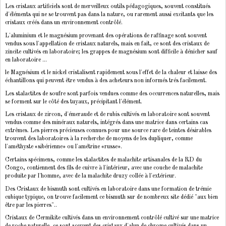
Les cristaux artificiels sont de merveilleux outils pédagogiques, souvent constitués
d'éléments qui ne se trouvent pas dans la nature, ou rarement aussi excitants que les
cristaux créés dans un environnement contrôlé.
L'aluminium et le magnésium provenant des opérations de raffinage sont souvent
vendus sous l'appellation de cristaux naturels, mais en fait, ce sont des cristaux de
zincite cultivés en laboratoire; les grappes de magnésium sont difficile à dénicher sauf
en laboratoire ...
le Magnésium et le nickel cristalisent rapidement sous l'effet de la chaleur et laisse des
échantillons qui peuvent être vendus à des acheteurs non informés trés facilement.
Les stalactites de soufre sont parfois vendues comme des occurrences naturelles, mais
se forment sur le côté des tuyaux, précipitant l'élément.
Les cristaux de zircon, d'émeraude et de rubis cultivés en laboratoire sont souvent
vendus comme des minéraux naturels, intégrés dans une matrice dans certains cas
extrêmes. Les pierres précieuses connues pour une source rare de teintes désirables
trouvent des laboratoires à la recherche de moyens de les dupliquer, comme
l'améthyste «sibérienne» ou l'amétrine «russe».
Certains spécimens, comme les stalactites de malachite artisanales de la RD du
Congo, contiennent des fils de cuivre à l'intérieur, avec une couche de malachite
produite par l'homme, avec de la malachite druzy collée à l'extérieur.
Des Cristaux de bismuth sont cultivés en laboratoire dans une formation de trémie
cubique typique, on trouve facilement ce bismuth sur de nombreux site dédié "aux bien
être par les pierres"..
Cristaux de Cermikite cultivés dans un environnement contrôlé cultivé sur une matrice