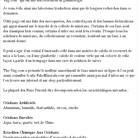
Vug.com* qui est une des références en gemmologie.
Je vous évite ainsi une laborieuse traduction ainsi que de longues recherches dans ce
domaines.
Cette page est une liste des escroqueries, des contrefaçons et des fausses déclarations
qui apparaissent sur le marché de la collecte de minéraux. Certains de ces faux sont
des classiques bien connus; certains d'entre eux sont très récents. Presque tous les
acheteurs de minéraux, du collectionneur au revendeur, tombent sur un faux à un
moment donné.
Il peut s'agir d'un cristal d'émeraude collé dans une matrice de calcite et recouvert de
mica à la base, ou d'une glauberite / calcite de couleur verte qui est colorée de cette
façon à partir d'un trempage dans une cuve de solution de cuivre.
The-Vug.com a présenté le meilleur assortiment de faux minéraux en ligne et l'on peut
aussi consulter le site FakeMinerals.com qui rassemble aussi pas mal d'infos sur ce que
l'on trouve sur internet et sur ebay particulièrement.
La plupart des Faux Peuvent être décomposés selon les caractéristiques suivantes :
Cristaux Artificiels
Aluminium, bismuth, chalcanthite, zircon, zincite
Cristaux Enrobés
Aqua Aura, quartz vert de Chine
Réaction Chimique Aux Cristaux
Pseudomporphes «malachite» d’aragonite et de calcite,