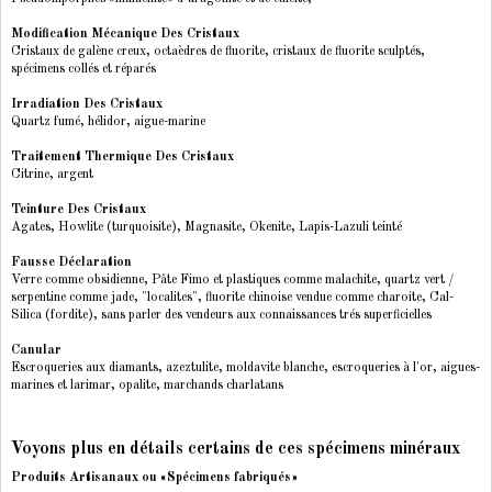
Modification Mécanique Des Cristaux
Cristaux de galène creux, octaèdres de fluorite, cristaux de fluorite sculptés,
spécimens collés et réparés
Irradiation Des Cristaux
Quartz fumé, hélidor, aigue-marine
Traitement Thermique Des Cristaux
Citrine, argent
Teinture Des Cristaux
Agates, Howlite (turquoisite), Magnasite, Okenite, Lapis-Lazuli teinté
Fausse Déclaration
Verre comme obsidienne, Pâte Fimo et plastiques comme malachite, quartz vert /
serpentine comme jade, "localites", fluorite chinoise vendue comme charoite, Cal-
Silica (fordite), sans parler des vendeurs aux connaissances trés superficielles
Canular
Escroqueries aux diamants, azeztulite, moldavite blanche, escroqueries à l'or, aigues-
marines et larimar, opalite, marchands charlatans
Voyons plus en détails certains de ces spécimens minéraux
Produits Artisanaux ou
«Spécimens fabriqués»