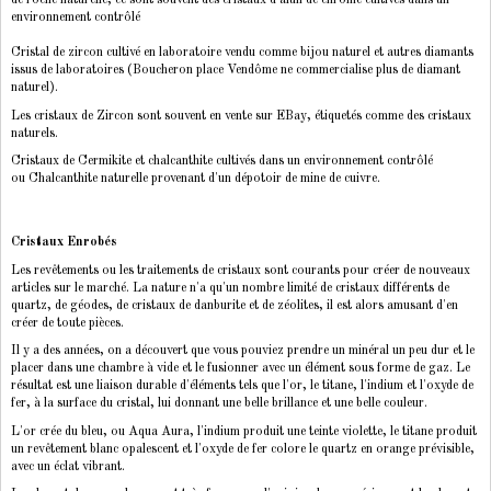
de roche naturelle, ce sont souvent des cristaux d'alun de chrome cultivés dans un
environnement contrôlé
Cristal de zircon cultivé en laboratoire vendu comme bijou naturel et autres diamants
issus de laboratoires (Boucheron place Vendôme ne commercialise plus de diamant
naturel).
Les cristaux de Zircon sont souvent en vente sur EBay, étiquetés comme des cristaux
naturels.
Cristaux de Cermikite et chalcanthite cultivés dans un environnement contrôlé
ou Chalcanthite naturelle provenant d'un dépotoir de mine de cuivre.
Cristaux Enrobés
Les revêtements ou les traitements de cristaux sont courants pour créer de nouveaux
articles sur le marché. La nature n'a qu'un nombre limité de cristaux différents de
quartz, de géodes, de cristaux de danburite et de zéolites, il est alors amusant d'en
créer de toute pièces.
Il y a des années, on a découvert que vous pouviez prendre un minéral un peu dur et le
placer dans une chambre à vide et le fusionner avec un élément sous forme de gaz. Le
résultat est une liaison durable d'éléments tels que l'or, le titane, l'indium et l'oxyde de
fer, à la surface du cristal, lui donnant une belle brillance et une belle couleur.
L'or crée du bleu, ou Aqua Aura, l'indium produit une teinte violette, le titane produit
un revêtement blanc opalescent et l'oxyde de fer colore le quartz en orange prévisible,
avec un éclat vibrant.