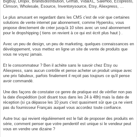
BigBuy, Dropix, Brandsdistribution, Griffati, VidalXL, SaleHoo, Ecopresto,
Climson, Wholesale, Esource, Inventorysource, Etsy, Aliexpress, …
Le plus amusant en regardant dans les CMS c'est de voir que certaines
solutions de vente internet par abonnement, comme Hypersku, vous
propose directement de créer jusqu'à 10 sites avec un seul abonnement
pour le dropshipping ( tiens on revient à ce qui est écrit plus haut ) .
Avec un peu de design, un peu de marketing, quelques connaissances en
développement, vous mettez en ligne un site de vente de produits que
vous ne voyez jamais.
Et le consommateur ? Ben il achète sans le savoir chez Etsy ou
Aliexpress, sans aucun contrôle et pense acheter un produit unique avec
une prix fabuleux, parfois finalement il reçoit pas toujours ce qu'il pense
avoir commandé.
Une des façons de constater ce genre de pratique est de vérifier non pas
la date d'expédition (soit disant tous dans les 24 à 48h) mais la date de
réception (si ça dépasse les 10 jours c'est quasiment sûr que ça ne vient
pas du fournisseur Français auquel vous accordez toute confiance.
Autre truc qui revient régulièrement est le fait de proposer des produits en
série, comment penser que votre pendentif est unique si le vendeur peut
vous en vendre une dizaine ?