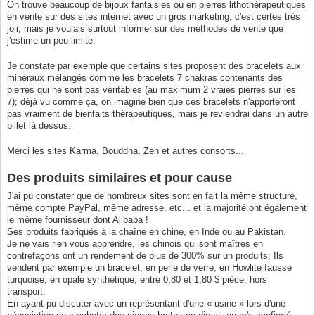
On trouve beaucoup de bijoux fantaisies ou en pierres lithothérapeutiques
en vente sur des sites internet avec un gros marketing, c'est certes très
joli, mais je voulais surtout informer sur des méthodes de vente que
j'estime un peu limite.
Je constate par exemple que certains sites proposent des bracelets aux
minéraux mélangés comme les bracelets 7 chakras contenants des
pierres qui ne sont pas véritables (au maximum 2 vraies pierres sur les
7); déjà vu comme ça, on imagine bien que ces bracelets n'apporteront
pas vraiment de bienfaits thérapeutiques, mais je reviendrai dans un autre
billet là dessus.
Merci les sites Karma, Bouddha, Zen et autres consorts...
Des produits similaires et pour cause
J'ai pu constater que de nombreux sites sont en fait la même structure,
même compte PayPal, même adresse, etc... et la majorité ont également
le même fournisseur dont Alibaba !
Ses produits fabriqués à la chaîne en chine, en Inde ou au Pakistan.
Je ne vais rien vous apprendre, les chinois qui sont maîtres en
contrefaçons ont un rendement de plus de 300% sur un produits; Ils
vendent par exemple un bracelet, en perle de verre, en Howlite fausse
turquoise, en opale synthétique, entre 0,80 et 1,80 $ pièce, hors
transport.
En ayant pu discuter avec un représentant d'une « usine » lors d'une