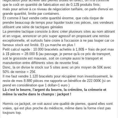
négociation pour acheter des pierres brutes en direct, on m'a confirmé
que le coût en quantité de fabrication est de 0,12$ produits finis;
mais pour arriver à ce niveau de négociation tarifaire, on parle d'envoi en
grande quantité, limite par containers.
Et comme il faut vendre cette quantité énorme, que cela risque de
prendre beaucoup de temps pour liquider toute ces pièces, ses vendeurs
utilisent une série de tactiques géniales
La première tactique consiste à donc créer plusieurs sites au nom attirant
et en vogue, annoncer un prix super agressif en proposant une remise
exceptionnelle, et surtouts faire croire à l'occasion à ne pas louper car ce
fameux stock est limité. Et ça marche en plus !
Petit calcul rapide : 10.000 bracelets achetés à 1,80$ + frais de port max
à 1$ pièces = 28.000 $ (au passage, je pense qu'à ce prix de transport,
soit le grossiste est mauvais, soit on compte aussi le transport et
manutention entre différents sites de revente final.
Donc, la on divise le stock sur 5 sites avec un prix moyen de 50€ avec
50% de remise = 25€.
Il me faut vendre 1.120 bracelets pour récupérer mon investissement, le
reste de mes 8.880 pièces me rapporte un bénéfice de 222.000€ (si on
prend en considération que 1 dollar=1 euro )
Là c'est le beurre, l'argent du beurre, la crémière, la crémerie et
même la vache dans le champs : jackpot !
Hormis ce jackpot, on voit aussi une qualité de pierres, quand elles sont
vraies, qui est plus proche du médiocre, même dans la forme n'est pas
toujours top.