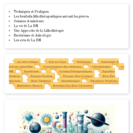
Techniques et Pratiques
Les bienfaits lithothérapeutiques suivant les pierres
Gemmes et minéraux
La vie de La BM
Une Approche de la Lithothérapie
Esotérisme et Astrologie
Les avis de La BM
un oeil critique
Vrai ou Faux
Technique
Astrologie et
pierres naturelles
Connaissance des minéraux
Lithothérapie
La
BM
Esotérisme
CristauxThérapeutiques
Équilibre
Chakras
Énergie Positive
Pouvoir Des Cristaux
Bien Être
Spirituel
Bols Tibétains
Sonothérapie
Vibrations Positives
Méditation Sonore
Bienfaits Des Bols Chantants