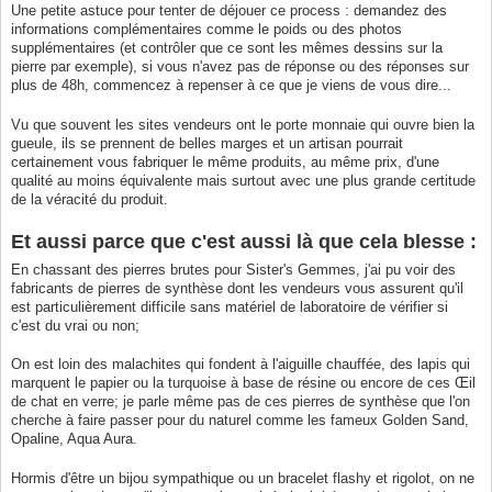
Une petite astuce pour tenter de déjouer ce process : demandez des
informations complémentaires comme le poids ou des photos
supplémentaires (et contrôler que ce sont les mêmes dessins sur la
pierre par exemple), si vous n'avez pas de réponse ou des réponses sur
plus de 48h, commencez à repenser à ce que je viens de vous dire...
Vu que souvent les sites vendeurs ont le porte monnaie qui ouvre bien la
gueule, ils se prennent de belles marges et un artisan pourrait
certainement vous fabriquer le même produits, au même prix, d'une
qualité au moins équivalente mais surtout avec une plus grande certitude
de la véracité du produit.
Et aussi parce que c'est aussi là que cela blesse :
En chassant des pierres brutes pour Sister's Gemmes, j'ai pu voir des
fabricants de pierres de synthèse dont les vendeurs vous assurent qu'il
est particulièrement difficile sans matériel de laboratoire de vérifier si
c'est du vrai ou non;
On est loin des malachites qui fondent à l'aiguille chauffée, des lapis qui
marquent le papier ou la turquoise à base de résine ou encore de ces Œil
de chat en verre; je parle même pas de ces pierres de synthèse que l'on
cherche à faire passer pour du naturel comme les fameux Golden Sand,
Opaline, Aqua Aura.
Hormis d'être un bijou sympathique ou un bracelet flashy et rigolot, on ne