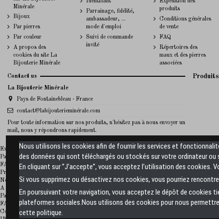
Identifiant
Expédition des
Minérale
produits
Parrainage, fidélité,
Bijoux
ambassadeur, ...
Conditions générales
Par pierres
mode d'emploi
de vente
Par couleur
Suivi de commande
FAQ
invité
A propos des
Répertoires des
cookies du site La
maux et des pierres
Bijouterie Minérale
associées
Contact us
Produits
La Bijouterie Minérale
Pays de Fontainebleau - France
contact@labijouterieminérale.com
Pour toute information sur nos produits, n'hésitez pas à nous envoyer un
mail, nous y répondrons rapidement.
Nous utilisons les cookies afin de fournir les services et fonctionnali
La Bijouterie Minerale
Expédition des produits
des données qui sont téléchargés ou stockés sur votre ordinateur ou s
Paiement sécurisé
FAQ
En cliquant sur ”J’accepte”, vous acceptez l’utilisation des cookies. 
Promotions
Si vous supprimez ou désactivez nos cookies, vous pourriez rencontrer
Nouveaux produits sur La Bijouterie Minérale
A propos de La Bijouterie Minérale
En poursuivant votre navigation, vous acceptez le dépôt de cookies t
Paiement sécurisé
plateformes sociales.Nous utilisons des cookies pour nous permettre 
FAQ
cette politique.
Conditions générales de vente