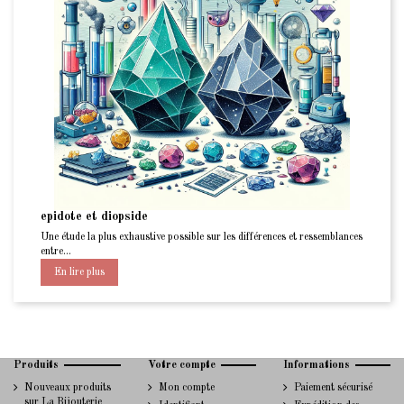
Précédent
focus sur les Pierres marron en lith
ble sur les différences et ressemblances
Un rapprochement des chakra set de la lithoth
marrons
En lire plus
Produits
Votre compte
Informations
Nouveaux produits
Mon compte
Paiement sécurisé
sur La Bijouterie