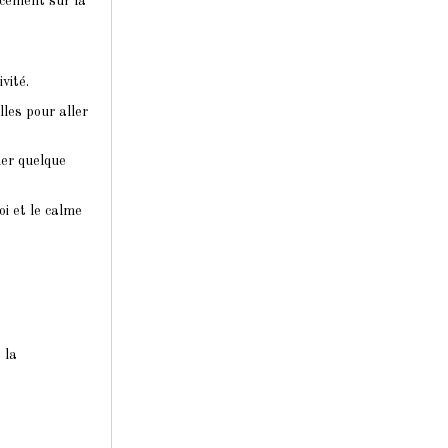
acement sur la
vité.
lles pour aller
mer quelque
oi et le calme
 la