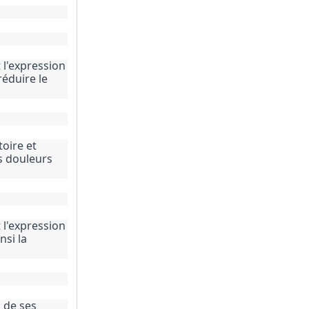
l'expression 
éduire le 
oire et 
s douleurs 
l'expression 
si la 
 de ses 