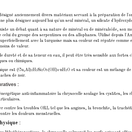
désigné anciennement divers matériaux servant à la préparation de l'o
à ne plus désigner aujourd'hui qu'un seul minéral, un silicate d'hydroxyde
existe un débat quant à sa nature de minéral ou de minéraloïde, son m
 celui du groupe des serpentines ou des allophanes. Utilisé depuis l'Ant
uperficiellement avec la turquoise mais sa couleur est réputée comme e
moins de valeur.
le dureté et de sa teneur en eau, il peut être très sensible aux fortes 
ques ou chimiques.
mique est (Cu,Al)
H
Si
O
(OH)
·nH
O et sa couleur est un mélange de 
2
2
2
5
4
2
taches de noir.
ratives :
énergétique anti-inflammatoire la chrysocolle soulage les cystites, les
rticulaires.
ter contre les troubles ORL tel que les angines, la bronchite, la trachéi
contre les douleurs menstruelles.
:
physique