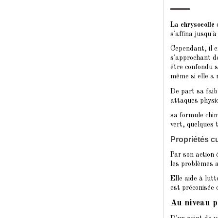
La
chrysocolle
s'affina jusqu'
Cependant, il 
s'approchant de
être confondu s
même si elle a 
De part sa faib
attaques physi
sa formule chi
vert, quelques 
Propriétés cu
Par son action 
les problèmes a
Elle aide à lut
est préconisée 
Au niveau 