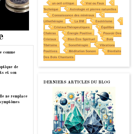
un oeil critique
Vrai ou Faux
Technique
Astrologie et pierres naturelles
Connaissance des minéraux
Lithothérapie
La BM
Esotérisme
CristauxThérapeutiques
Équilibre
Chakras
Énergie Positive
Pouvoir Des
e
Cristaux
Bien Être Spirituel
Bols
Tibétains
Sonothérapie
Vibrations
Positives
Méditation Sonore
Bienfaits
pie comme
Des Bols Chantants
optique de
ts et son
DERNIERS ARTICLES DU BLOG
lle ne remplace
s symptômes