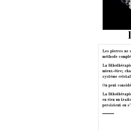
Les pierres ne 
méthode complém
La lithothérapi
mieux-être; cha
système cristal
On peut considé
La lithothérapi
en rien un tra
persistent ou s