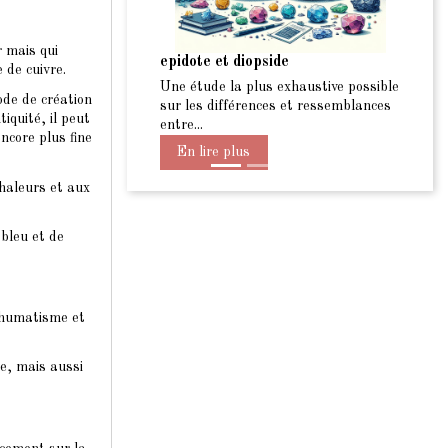
Précéde
r mais qui
focus sur les Pierres marron en
 de cuivre.
lithothérapie
ode de création
Un rapprochement des chakra set de
iquité, il peut
la lithothérapie : Les pierres marrons
ncore plus fine
En lire plus
chaleurs et aux
bleu et de
 rhumatisme et
te, mais aussi