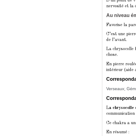
D'un point de v
nervosité et la
Au niveau émo
Favorise la paro
C’est une pierre
de l’avant.
La chrysocolle 
chose.
En pierre roulée
intérieur (aide 
Corresponda
Verseaux; Géme
Corresponda
L
a chrysocolle
e
communication e
Ce chakra a un 
En résumé :