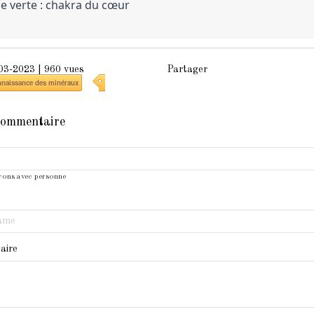
e verte : chakra du cœur
-03-2023
| 960 vues
Partager
naissance des minéraux
commentaire
rons avec personne
aire