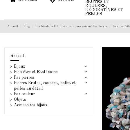
BRUTES ET
ROULÉES,
DÉCORATIVES ET
PERLES
Accueil
Blog
Les bienfaits lithothérapeutiques suivant les pierres
Les bienfait
Accueil
Bijoux
Bien-être et Esotérisme
Par pierres
Pierres Brutes, coupées, polies et
perles au détail
Par couleur
Objets
Accessoires bijoux