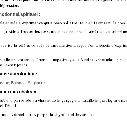
ue lithothérapeutique, la chrysocolle calmerait les nerfs
agissant effic
 dépression.
tionnel/spirituel :
le et aide a exprimer ce qui à besoin d’être, tout en favorisant la créati
 qui aide à trouver les ressources nécessaires financières et intellectue
favorise la tolérance et la communication lorsque l’on a besoin d’expri
, elle neutralise les énergies négatives, aide à retrouver confiance en s
au lâcher prise).
nce astrologique :
aux; Balance; Sagittaire
nce des chakras :
st une pierre liée au chakra de la gorge, elle fluidifie la parole, favorise
t l'écoute.
impact direct sur la gorge, la thyroïde et les oreilles.