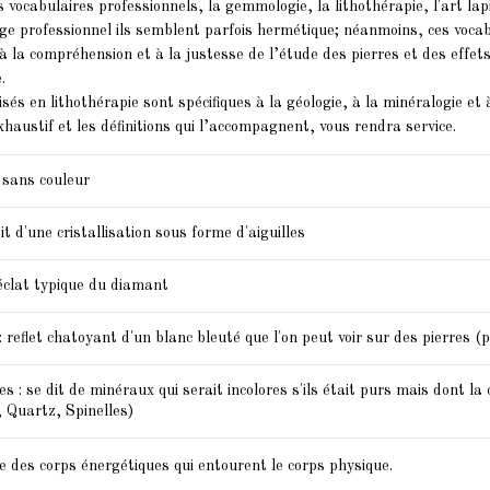
vocabulaires professionnels, la gemmologie, la lithothérapie, l'art la
age professionnel ils semblent parfois hermétique; néanmoins, ces voc
à la compréhension et à la justesse de l’étude des pierres et des effet
epido
.
Une é
isés en lithothérapie sont spécifiques à la géologie, à la minéralogie et
sur l
xhaustif et les définitions qui l’accompagnent, vous rendra service.
entre..
En 
 sans couleur
dit d'une cristallisation sous forme d'aiguilles
éclat typique du diamant
 reflet chatoyant d'un blanc bleuté que l'on peut voir sur des pierres (
s : se dit de minéraux qui serait incolores s'ils était purs mais dont l
 Quartz, Spinelles)
 des corps énergétiques qui entourent le corps physique.