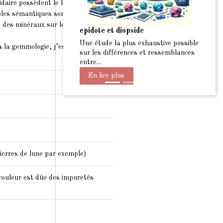
pidaire possèdent le leurs et comme
Précéde
ables sémantiques sont souvent
s des minéraux sur le corps et la
te et diopside
focus sur les Pierres marron e
lithothérapie
tude la plus exhaustive possible
 à la gemmologie, j’espère que ce
Un rapprochement des chakra se
es différences et ressemblances
la lithothérapie : Les pierres mar
.
En lire plus
lire plus
pierres de lune par exemple)
a couleur est dûe des impuretés