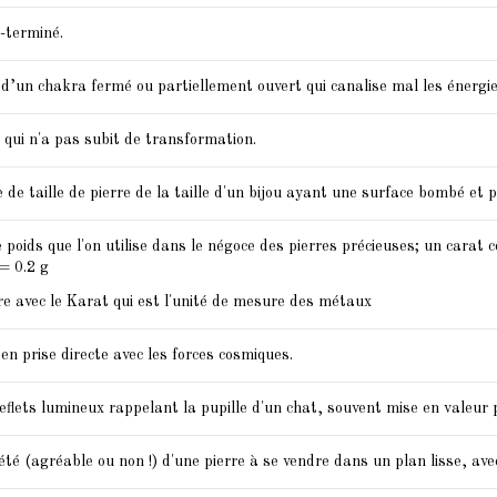
i-terminé.
t d’un chakra fermé ou partiellement ouvert qui canalise mal les énergie
 qui n'a pas subit de transformation.
 de taille de pierre de la taille d'un bijou ayant une surface bombé et po
e poids que l'on utilise dans le négoce des pierres précieuses; un carat 
 = 0.2 g
e avec le Karat qui est l'unité de mesure des métaux
 en prise directe avec les forces cosmiques.
flets lumineux rappelant la pupille d'un chat, souvent mise en valeur p
iété (agréable ou non !) d'une pierre à se vendre dans un plan lisse, ave