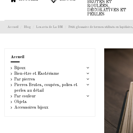
BRUTES ET
ROULÉES,
DÉCORATIVES ET
PERLES
Accueil
Blog
Les avis de La BM
Petit glossaire de termes utilisés en lapidair
Accueil
Bijoux
Bien-être et Esotérisme
Par pierres
Pierres Brutes, coupées, polies et
perles au détail
Par couleur
Objets
Accessoires bijoux