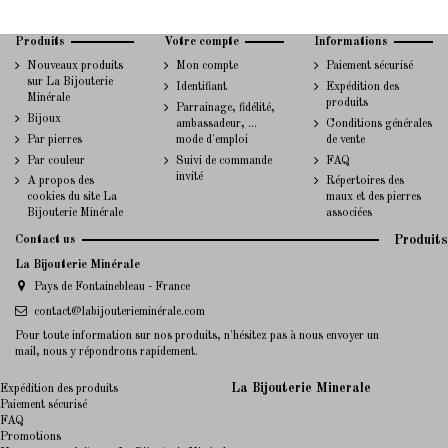
Produits
Votre compte
Informations
Nouveaux produits
Mon compte
Paiement sécurisé
sur La Bijouterie
Identifiant
Expédition des
Minérale
produits
Parrainage, fidélité,
Bijoux
ambassadeur, ...
Conditions générales
Par pierres
mode d'emploi
de vente
Par couleur
Suivi de commande
FAQ
invité
A propos des
Répertoires des
cookies du site La
maux et des pierres
Bijouterie Minérale
associées
Contact us
Produits
La Bijouterie Minérale
Pays de Fontainebleau - France
contact@labijouterieminérale.com
Pour toute information sur nos produits, n'hésitez pas à nous envoyer un
mail, nous y répondrons rapidement.
La Bijouterie Minerale
Expédition des produits
Paiement sécurisé
FAQ
Promotions