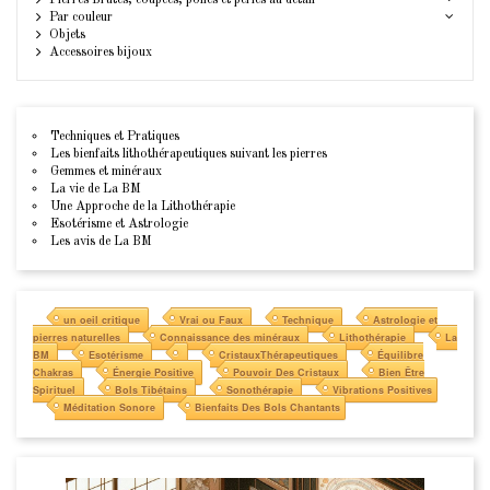
Par couleur
Objets
Accessoires bijoux
Techniques et Pratiques
Les bienfaits lithothérapeutiques suivant les pierres
Gemmes et minéraux
La vie de La BM
Une Approche de la Lithothérapie
Esotérisme et Astrologie
Les avis de La BM
un oeil critique
Vrai ou Faux
Technique
Astrologie et
pierres naturelles
Connaissance des minéraux
Lithothérapie
La
BM
Esotérisme
CristauxThérapeutiques
Équilibre
Chakras
Énergie Positive
Pouvoir Des Cristaux
Bien Être
Spirituel
Bols Tibétains
Sonothérapie
Vibrations Positives
Méditation Sonore
Bienfaits Des Bols Chantants