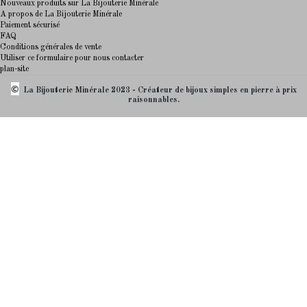
Nouveaux produits sur La Bijouterie Minérale
A propos de La Bijouterie Minérale
Paiement sécurisé
FAQ
Conditions générales de vente
Utiliser ce formulaire pour nous contacter
plan-site
©
La Bijouterie Minérale 2023 - Créateur de bijoux simples en pierre à prix
raisonnables.