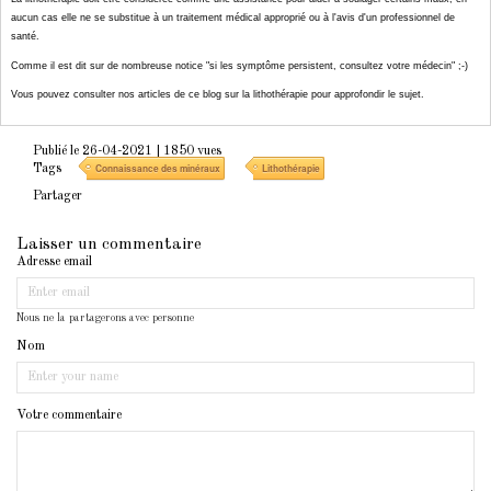
aucun cas elle ne se substitue à un traitement médical approprié ou à l'avis d'un professionnel de
santé.
Comme il est dit sur de nombreuse notice "si les symptôme persistent, consultez votre médecin" ;-)
Vous pouvez consulter nos articles de ce blog sur la lithothérapie pour approfondir le sujet.
Publié le 26-04-2021
| 1850 vues
Tags
Connaissance des minéraux
Lithothérapie
Partager
Laisser un commentaire
Adresse email
Nous ne la partagerons avec personne
Nom
Votre commentaire