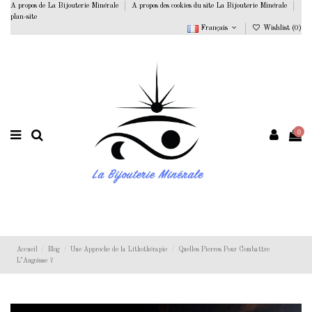
A propos de La Bijouterie Minérale
A propos des cookies du site La Bijouterie Minérale
plan-site
Français
Wishlist (
0
)
0
Accueil
Blog
Une Approche de la Lithothérapie
Quelles Pierres Pour Combattre
L’Angoisse ?