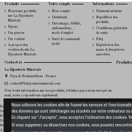
Produits
Votre compte
Informations
Nouveaux produits
Mon compte
Paiement sécurisé
sur La Bijouterie
Identifiant
Expédition des
Minérale
produits
Parrainage, fidélité,
Bijoux
ambassadeur, ...
Conditions générales
Par pierres
mode d'emploi
de vente
Par couleur
Suivi de commande
FAQ
invité
A propos des
Répertoires des
cookies du site La
maux et des pierres
Bijouterie Minérale
associées
Contact us
Produits
La Bijouterie Minérale
Pays de Fontainebleau - France
contact@labijouterieminérale.com
Pour toute information sur nos produits, n'hésitez pas à nous envoyer un
mail, nous y répondrons rapidement.
Nous utilisons les cookies afin de fournir les services et fonctionnali
La Bijouterie Minerale
Expédition des produits
des données qui sont téléchargés ou stockés sur votre ordinateur ou s
Paiement sécurisé
FAQ
En cliquant sur ”J’accepte”, vous acceptez l’utilisation des cookies. 
Promotions
Si vous supprimez ou désactivez nos cookies, vous pourriez rencontrer
Nouveaux produits sur La Bijouterie Minérale
A propos de La Bijouterie Minérale