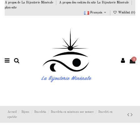
A propos de La Bijouterie Minérale
A propos des cookies du site La Bijouterie Minérale
plan-site
Français
Wishlist (
0
)
0
Accueil
Bijoux
Bracelets
Bracelets en minéraux sur mesure
Bracelet en
apatite