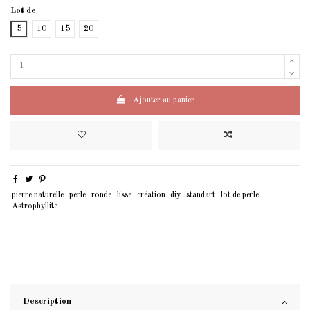
Lot de
5
10
15
20
Ajouter au panier
pierre naturelle
perle
ronde
lisse
création
diy
standart
lot de perle
Astrophyllite
Description