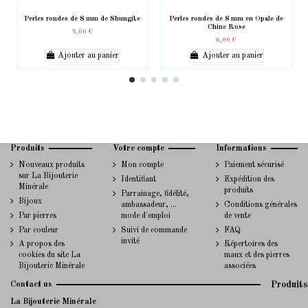
Perles rondes de 8 mm de Shungite
Perles rondes de 8 mm en Opale de
Chine Rose
9,00 €
6,00 €
Ajouter au panier
Ajouter au panier
Produits
Votre compte
Informations
Nouveaux produits
Mon compte
Paiement sécurisé
sur La Bijouterie
Identifiant
Expédition des
Minérale
produits
Parrainage, fidélité,
Bijoux
ambassadeur, ...
Conditions générales
Par pierres
mode d'emploi
de vente
Par couleur
Suivi de commande
FAQ
invité
A propos des
Répertoires des
cookies du site La
maux et des pierres
Bijouterie Minérale
associées
Contact us
Produits
La Bijouterie Minérale