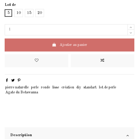
Lot de
5
10
15
20
Ajouter au panier
pierre naturelle
perle
ronde
lisse
création
diy
standart
lot de perle
Agate du Botswanna
Description