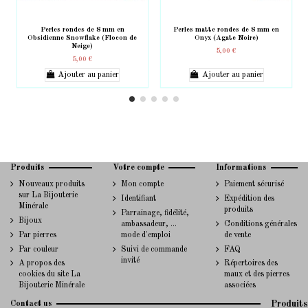
Perles rondes de 8 mm en
Perles matte rondes de 8 mm en
Obsidienne Snowflake (Flocon de
Onyx (Agate Noire)
Neige)
5,00 €
5,00 €
Ajouter au panier
Ajouter au panier
Produits
Votre compte
Informations
Nouveaux produits
Mon compte
Paiement sécurisé
sur La Bijouterie
Identifiant
Expédition des
Minérale
produits
Parrainage, fidélité,
Bijoux
ambassadeur, ...
Conditions générales
Par pierres
mode d'emploi
de vente
Par couleur
Suivi de commande
FAQ
invité
A propos des
Répertoires des
cookies du site La
maux et des pierres
Bijouterie Minérale
associées
Contact us
Produits