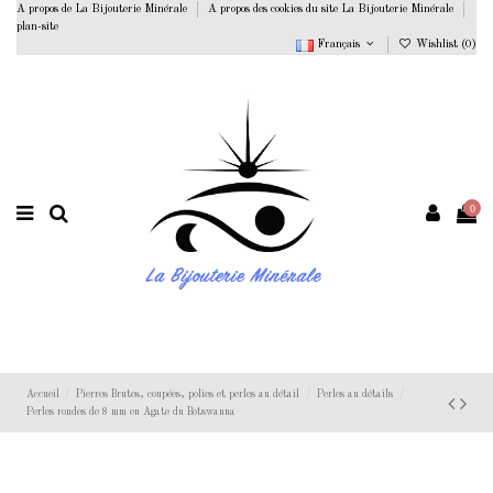
A propos de La Bijouterie Minérale
A propos des cookies du site La Bijouterie Minérale
plan-site
Français
Wishlist (
0
)
0
Accueil
Pierres Brutes, coupées, polies et perles au détail
Perles au détails
Perles rondes de 8 mm en Agate du Botswanna