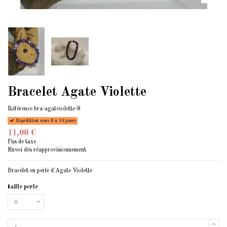
Bracelet Agate Violette
Référence
bra-agatviolette-8
Expédition sous 8 à 10 jours
11,00 €
Pas de taxe
Envoi dés réapprovisionnement
Bracelet en perle d'Agate Violette
taille perle