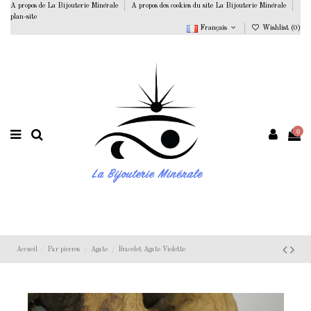
A propos de La Bijouterie Minérale
A propos des cookies du site La Bijouterie Minérale
plan-site
Français
Wishlist (
0
)
0
Accueil
Par pierres
Agate
Bracelet Agate Violette