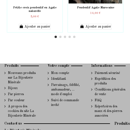
Petite croix pendentif en Agate
Pendentif Agate Marocaine
naturelle
14,00 €
5,00 €
Ajouter au panier
Ajouter au panier
Produits
Votre compte
Informations
Nouveaux produits
Mon compte
Paiement sécurisé
sur La Bijouterie
Identifiant
Expédition des
Minérale
produits
Parrainage, fidélité,
Bijoux
ambassadeur, ...
Conditions générales
Par pierres
mode d'emploi
de vente
Par couleur
Suivi de commande
FAQ
invité
A propos des
Répertoires des
cookies du site La
maux et des pierres
Bijouterie Minérale
associées
Contact us
Produits