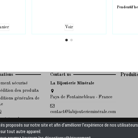
Pendentif he
anier
Voir
mations
Contact us
Produit
ement sécurisé
La Bijouterie Minérale
édition des produits
Pays de Fontainebleau - France
ditions générales de
te
Q
contact@labijouterieminérale.com
ertoires des maux
Pour toute information sur nos
tés proposés sur notre site et afin d’améliorer l’expérience de nos utilisateur
des pierres associées
produits, n'hésitez pas à nous
ur tout autre appareil.
envoyer un mail, nous y