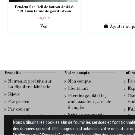
Pendentif en Oeil de faucon de 24.8
*19.1 mm forme de goutte d'eau
16,00 €
Voir
Ajouter au p
Produits
Votre compte
Infor
Nouveaux produits sur
Mon compte
Pai
La Bijouterie Minérale
Identifiant
Exp
Bijoux
Parrainage, fidélité,
Con
Par pierres
ambassadeur, ... mode
ven
d'emploi
Par couleur
FA
Suivi de commande
A propos des cookies du
Rép
invité
Nous utilisons les cookies afin de fournir les services et fonctionnali
site La Bijouterie
et 
des données qui sont téléchargés ou stockés sur votre ordinateur ou s
Minérale