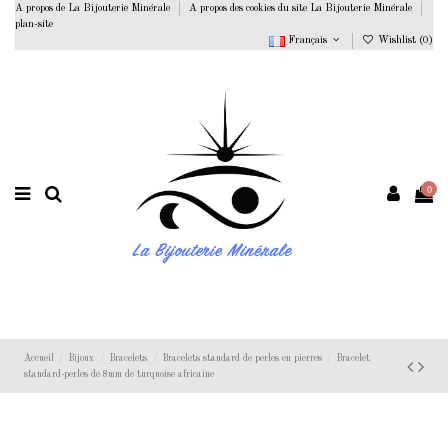
A propos de La Bijouterie Minérale
A propos des cookies du site La Bijouterie Minérale
plan-site
Français
Wishlist (
0
)
0
Accueil
Bijoux
Bracelets
Bracelets standard de perles en pierres
Bracelet
standard-perles de 8mm de turquoise africaine