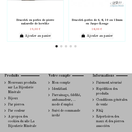
Bracelet en perles de pierre
Bracelet-perles de 6, 8, 10 ou 12mm
naturelle de howlite
en Jaspe-Rouge
19,00 €
18,00 €
Ajouter au panier
Ajouter au panier
Produits
Votre compte
Informations
Nouveaux produits
Mon compte
Paiement sécurisé
sur La Bijouterie
Identifiant
Expédition des
Minérale
produits
Parrainage, fidélité,
Bijoux
ambassadeur, ...
Conditions générales
Par pierres
mode d'emploi
de vente
Par couleur
Suivi de commande
FAQ
invité
A propos des
Répertoires des
cookies du site La
maux et des pierres
Bijouterie Minérale
associées