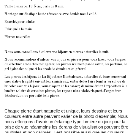
Taille d'environ 18.5 cm, perle de 8 mm.
Montage sur élastique haute résistance avec double nœud collé.
Bracelet pour adulte
Fabriqué à la main.
Pierres naturelles
Nous vous conseillons d'enlever vos bijoux en pierres naturelles la nuit.
Nous recommandons d'enlever vos bijoux en pierres pour vous laver, vous baigner
ou effectuer des taches ménagères; les pierres n'aiment pas le savon, les parfums, le
gel hydroalcoolique et les produits chimiques en général.
Les pierres des bijoux de La Bijouterie Minérale sont naturelles et donc conservent
une relative fragilité suivant leurs minéraux; éviter de les faire tomber au sol ou de
bricoler avec vos bijoux, vous risquez de les casser; de même évitez l'exposition à la
lumière solaire de certaines pierres, les rayons ultra-violet risquent d'engendrer
décoloration ou porosité de la pierre.
Chaque pierre étant naturelle et unique, leurs dessins et leurs
couleurs entre autre peuvent varier de la photo d'exemple; Nous
nous efforçons d'avoir un éclairage type lumière du jour pour la
prise de vue néanmoins les écrans de visualisation pouvant être
multiples et non calibrés, il est possible aussi que les couleurs