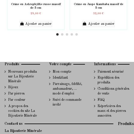
Crâne en Astrophylite russe massif
Crâne en Jaspe Kambaba massif de
de 5 cm
5 cm
29,00 €
32,00 €
Ajouter au panier
Ajouter au panier
Produits
Votre compte
Informations
Nouveaux produits
Mon compte
Paiement sécurisé
sur La Bijouterie
Identifiant
Expédition des
Minérale
produits
Parrainage, fidélité,
Bijoux
ambassadeur, ...
Conditions générales
Par pierres
mode d'emploi
de vente
Par couleur
Suivi de commande
FAQ
invité
A propos des
Répertoires des
cookies du site La
maux et des pierres
Bijouterie Minérale
associées
Contact us
Produits
La Bijouterie Minérale