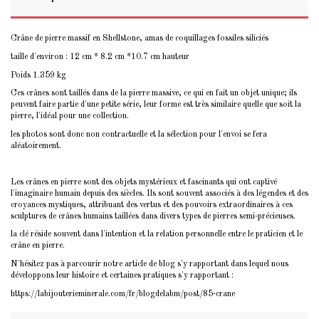
Crâne de pierre massif en Shellstone, amas de coquillages fossiles siliciés
taille d'environ : 12 cm * 8.2 cm *10.7 cm hauteur
Poids 1.359 kg
Ces crânes sont taillés dans de la pierre massive, ce qui en fait un objet unique; ils
peuvent faire partie d'une petite série, leur forme est très similaire quelle que soit la
pierre, l'idéal pour une collection.
les photos sont donc non contractuelle et la sélection pour l'envoi se fera
aléatoirement.
Les crânes en pierre sont des objets mystérieux et fascinants qui ont captivé
l'imaginaire humain depuis des siècles. Ils sont souvent associés à des légendes et des
croyances mystiques, attribuant des vertus et des pouvoirs extraordinaires à ces
sculptures de crânes humains taillées dans divers types de pierres semi-précieuses.
la clé réside souvent dans l'intention et la relation personnelle entre le praticien et le
crâne en pierre.
N'hésitez pas à parcourir notre article de blog s'y rapportant dans lequel nous
développons leur histoire et certaines pratiques s'y rapportant :
https://labijouterieminerale.com/fr/blogdelabm/post/85-crane