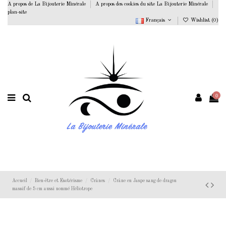
A propos de La Bijouterie Minérale
A propos des cookies du site La Bijouterie Minérale
plan-site
Français
Wishlist (
0
)
0
Accueil
Bien-être et Esotérisme
Crânes
Crâne en Jaspe sang de dragon
massif de 5 cm aussi nommé Héliotrope