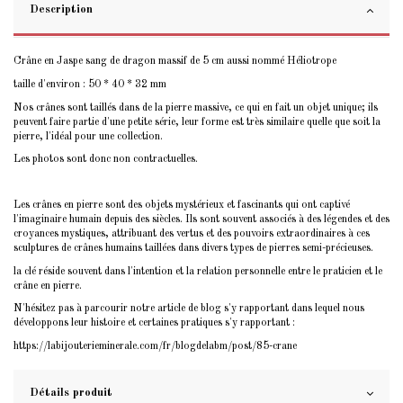
Description
Crâne en Jaspe sang de dragon massif de 5 cm aussi nommé Héliotrope
taille d'environ : 50 * 40 * 32 mm
Nos crânes sont taillés dans de la pierre massive, ce qui en fait un objet unique; ils
peuvent faire partie d'une petite série, leur forme est très similaire quelle que soit la
pierre, l'idéal pour une collection.
Les photos sont donc non contractuelles.
Les crânes en pierre sont des objets mystérieux et fascinants qui ont captivé
l'imaginaire humain depuis des siècles. Ils sont souvent associés à des légendes et des
croyances mystiques, attribuant des vertus et des pouvoirs extraordinaires à ces
sculptures de crânes humains taillées dans divers types de pierres semi-précieuses.
la clé réside souvent dans l'intention et la relation personnelle entre le praticien et le
crâne en pierre.
N'hésitez pas à parcourir notre article de blog s'y rapportant dans lequel nous
développons leur histoire et certaines pratiques s'y rapportant :
https://labijouterieminerale.com/fr/blogdelabm/post/85-crane
Détails produit