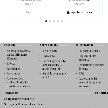
35,00 €
250,00 €
Voir
Ajouter au panier
Produits
Votre compte
Informations
Nouveaux produits
Mon compte
Paiement sécurisé
sur La Bijouterie
Identifiant
Expédition des
Minérale
produits
Parrainage, fidélité,
Bijoux
ambassadeur, ...
Conditions générales
Par pierres
mode d'emploi
de vente
Par couleur
Suivi de commande
FAQ
invité
A propos des
Répertoires des
cookies du site La
maux et des pierres
Bijouterie Minérale
associées
Contact us
Produits
La Bijouterie Minérale
Pays de Fontainebleau - France