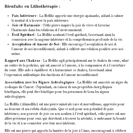
Bienfaits en Lithothérapie
:
Paix Intérieure
: La Mellite apporte une énergie apaisante, aidant à calmer
le mental et à trouver la paix intérieure.
Joie et Harmonie
: Cette pierre inspire la joie de vivre et favorise
l'harmonie dans les relations et l'environnement.
Éveil Spirituel
: La Mellite soutient l'éveil spirituel, favorisant ainsi la
connexion avec la sagesse intérieure et la compréhension profonde de la vie.
Acceptation et Amour de Soi
: Elle encourage l'acceptation de soi et
l'amour de soi inconditionnel, aidant à cultiver une relation positive avec soi-
même.
Rapport aux Chakras
: La Mellite agit principalement sur le chakra du cœur, situé
au centre de la poitrine, qui est associé à l'amour, à la compassion et à l'ouverture
du cœur. Elle aide à équilibrer et à harmoniser ce chakra, favorisant ainsi
l'expression authentique des émotions et l'amour inconditionnel.
Association avec les Signes Astrologiques
: La Mellite est associée au signe du
zodiaque du Cancer. Cependant, en raison de ses propriétés énergétiques
bénéfiques, elle peut être bénéfique pour les personnes de tous les signes
astrologiques.
La Mellite (Alumellite) est une pierre minérale rare et merveilleuse, appréciée pour
sa douceur et ses reflets chatoyants. Que ce soit pour son potentiel de paix
intérieure, son pouvoir de joie ou son soutien à l'éveil spirituel, cette pierre est une
alliée précieuse pour ceux qui cherchent à trouver la sérénité, à embrasser la beauté
de la vie et à se connecter avec leur moi intérieur.
Elle est une pierre qui apporte la lumière de la joie à l'âme, encourageant à célébrer