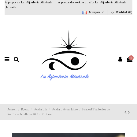
A propos de La Bijouterie Minérale
A propos des cookies du site La Bijouterie Minérale
plan-site
Français
Wishlist (
0
)
0
Accueil
Bijoux
Pendentifs
Pendent Forme Libre
Pendentif cabochon de
Mellite naturelle de 40.9 x 21.2 mm