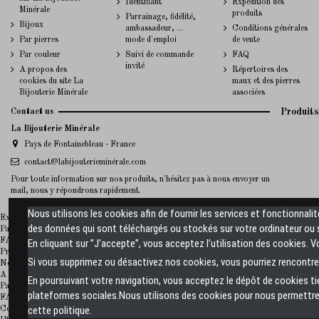
Identifiant
Expédition des
Minérale
produits
Parrainage, fidélité,
Bijoux
ambassadeur, ...
Conditions générales
Par pierres
mode d'emploi
de vente
Par couleur
Suivi de commande
FAQ
invité
A propos des
Répertoires des
cookies du site La
maux et des pierres
Bijouterie Minérale
associées
Contact us
Produits
La Bijouterie Minérale
Pays de Fontainebleau - France
contact@labijouterieminérale.com
Pour toute information sur nos produits, n'hésitez pas à nous envoyer un
mail, nous y répondrons rapidement.
Nous utilisons les cookies afin de fournir les services et fonctionnali
La Bijouterie Minerale
Expédition des produits
des données qui sont téléchargés ou stockés sur votre ordinateur ou s
Paiement sécurisé
FAQ
En cliquant sur ”J’accepte”, vous acceptez l’utilisation des cookies. 
Promotions
Si vous supprimez ou désactivez nos cookies, vous pourriez rencontrer
Nouveaux produits sur La Bijouterie Minérale
A propos de La Bijouterie Minérale
En poursuivant votre navigation, vous acceptez le dépôt de cookies t
Paiement sécurisé
plateformes sociales.Nous utilisons des cookies pour nous permettre 
FAQ
cette politique.
Conditions générales de vente