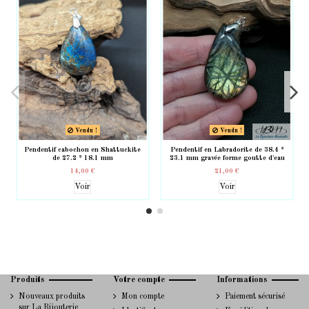
Vendu !
Vendu !
Pendentif cabochon en Shattuckite
Pendentif en Labradorite de 38.4 *
de 27.2 * 18.1 mm
23.1 mm gravée forme goutte d'eau
14,00 €
21,00 €
Voir
Voir
Produits
Votre compte
Informations
Nouveaux produits
Mon compte
Paiement sécurisé
sur La Bijouterie