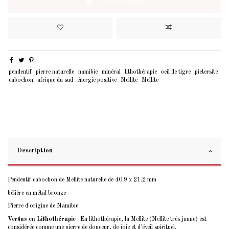
Ajouter au panier
pendentif
pierre naturelle
namibie
minéral
lithothérapie
oeil de tigre
pietersite
cabochon
afrique du sud
énergie positive
Nellite
Mellite
Description
Pendentif cabochon de Mellite naturelle de 40.9 x 21.2 mm
bélière en métal bronze
Pierre d'origine de Namibie
Vertus en Lithothérapie
: En lithothérapie, la Mellite (Nellite trés jaune) est
considérée comme une pierre de douceur, de joie et d'éveil spirituel.