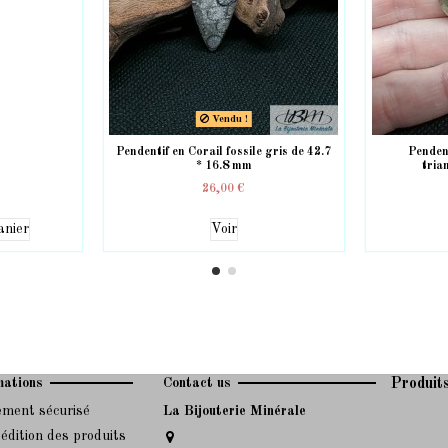
Vendu !
Pendentif en Corail fossile gris de 42.7
Penden
* 16.8 mm
tria
26,00 €
anier
Voir
mations
Contact us
Produit
ement sécurisé
La Bijouterie Minérale
édition des produits