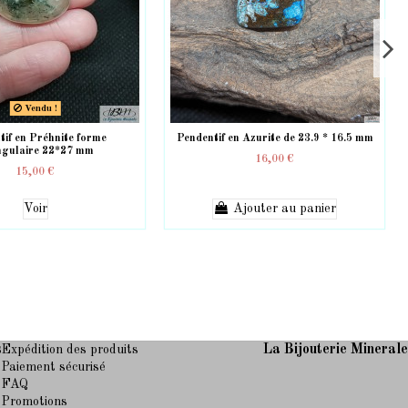
Vendu !
tif en Préhnite forme
Pendentif en Azurite de 23.9 * 16.5 mm
ngulaire 22*27 mm
16,00 €
15,00 €
Voir
Ajouter au panier
s
La Bijouterie Mineral
Expédition des produits
Paiement sécurisé
FAQ
Promotions