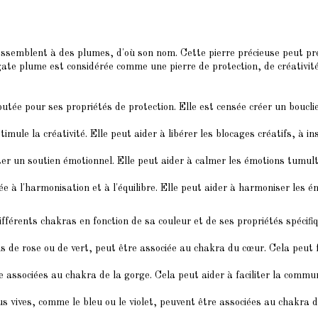
essemblent à des plumes, d'où son nom. Cette pierre précieuse peut pr
agate plume est considérée comme une pierre de protection, de créativit
tée pour ses propriétés de protection. Elle est censée créer un bouclie
mule la créativité. Elle peut aider à libérer les blocages créatifs, à in
ter un soutien émotionnel. Elle peut aider à calmer les émotions tumultu
 à l'harmonisation et à l'équilibre. Elle peut aider à harmoniser les ém
fférents chakras en fonction de sa couleur et de ses propriétés spécifiq
ons de rose ou de vert, peut être associée au chakra du cœur. Cela peut 
 associées au chakra de la gorge. Cela peut aider à faciliter la communi
 vives, comme le bleu ou le violet, peuvent être associées au chakra du t