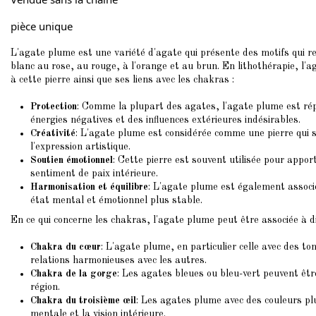
pièce unique
L'agate plume est une variété d'agate qui présente des motifs qui r
blanc au rose, au rouge, à l'orange et au brun. En lithothérapie, l'
à cette pierre ainsi que ses liens avec les chakras :
Protection
: Comme la plupart des agates, l'agate plume est répu
énergies négatives et des influences extérieures indésirables.
Créativité
: L'agate plume est considérée comme une pierre qui sti
l'expression artistique.
Soutien émotionnel
: Cette pierre est souvent utilisée pour appor
sentiment de paix intérieure.
Harmonisation et équilibre
: L'agate plume est également associée
état mental et émotionnel plus stable.
En ce qui concerne les chakras, l'agate plume peut être associée à di
Chakra du cœur
: L'agate plume, en particulier celle avec des t
relations harmonieuses avec les autres.
Chakra de la gorge
: Les agates bleues ou bleu-vert peuvent être
région.
Chakra du troisième œil
: Les agates plume avec des couleurs plus
mentale et la vision intérieure.