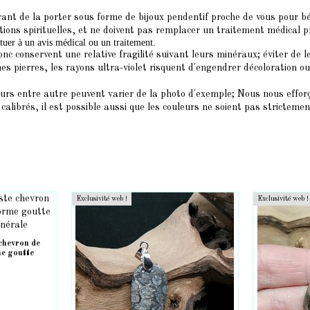
urant de la porter sous forme de bijoux pendentif proche de vous pour bén
tions spirituelles, et ne doivent pas remplacer un traitement médical pr
ituer à un avis médical ou un traitement.
nc conservent une relative fragilité suivant leurs minéraux; éviter de le
nes pierres, les rayons ultra-violet risquent d'engendrer décoloration ou 
eurs entre autre peuvent varier de la photo d'exemple; Nous nous efforç
alibrés, il est possible aussi que les couleurs ne soient pas strictemen
Exclusivité web !
Exclusivité web !
chevron de
me goutte