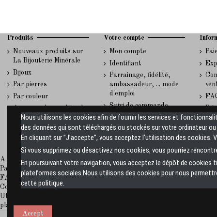
Produits
Votre compte
Infor
Nouveaux produits sur
Mon compte
Pai
La Bijouterie Minérale
Identifiant
Exp
Bijoux
Parrainage, fidélité,
Con
Par pierres
ambassadeur, ... mode
ven
d'emploi
Par couleur
FA
Suivi de commande
A propos des cookies du
Rép
invité
Nous utilisons les cookies afin de fournir les services et fonctionnali
site La Bijouterie
et 
des données qui sont téléchargés ou stockés sur votre ordinateur ou s
Minérale
En cliquant sur ”J’accepte”, vous acceptez l’utilisation des cookies. 
Si vous supprimez ou désactivez nos cookies, vous pourriez rencontre
A propos de La Bijouterie Minérale
En poursuivant votre navigation, vous acceptez le dépôt de cookies 
Paiement sécurisé
plateformes sociales.Nous utilisons des cookies pour nous permettre 
FAQ
cette politique.
Conditions générales de vente
Utiliser ce formulaire pour nous contacter
plan-site
Accept