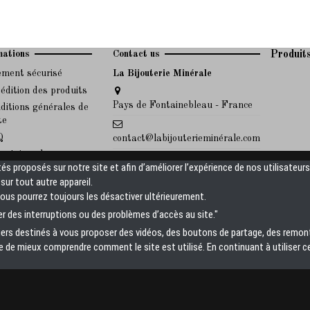
mations
Contact us
Produit
ement sécurisé
La Bijouterie Minérale
édition des produits
Pays de Fontainebleau - France
ditions générales de
te
Q
contact@labijouterieminérale.com
ertoires des maux
Pour toute information sur nos
tés proposés sur notre site et afin d’améliorer l’expérience de nos utilisateur
des pierres associées
produits, n'hésitez pas à nous
ur tout autre appareil.
envoyer un mail, nous y
Vous pourrez toujours les désactiver ultérieurement.
répondrons rapidement.
r des interruptions ou des problèmes d’accès au site."
tiers destinés à vous proposer des vidéos, des boutons de partage, des remo
de mieux comprendre comment le site est utilisé. En continuant à utiliser c