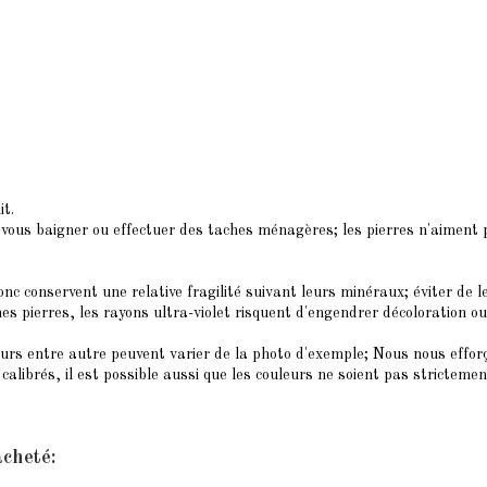
it.
ous baigner ou effectuer des taches ménagères; les pierres n'aiment pa
nc conservent une relative fragilité suivant leurs minéraux; éviter de le
nes pierres, les rayons ultra-violet risquent d'engendrer décoloration ou 
eurs entre autre peuvent varier de la photo d'exemple; Nous nous efforç
alibrés, il est possible aussi que les couleurs ne soient pas strictemen
acheté: