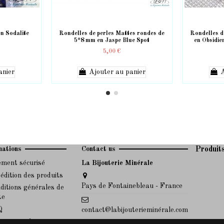
n Sodalite
Rondelles de perles Mattes rondes de
Rondelles d
5*8 mm en Jaspe Blue Spot
en Obsidie
5,00 €
anier
Ajouter au panier
A
mations
Contact us
Produit
ement sécurisé
La Bijouterie Minérale
édition des produits
Pays de Fontainebleau - France
ditions générales de
te
Q
contact@labijouterieminérale.com
ertoires des maux