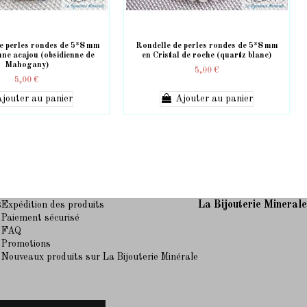
e perles rondes de 5*8 mm
Rondelle de perles rondes de 5*8 mm
nne acajou (obsidienne de
en Cristal de roche (quartz blanc)
Mahogany)
5,00 €
5,00 €
jouter au panier
Ajouter au panier
s
La Bijouterie Mineral
Expédition des produits
Paiement sécurisé
FAQ
Promotions
Nouveaux produits sur La Bijouterie Minérale