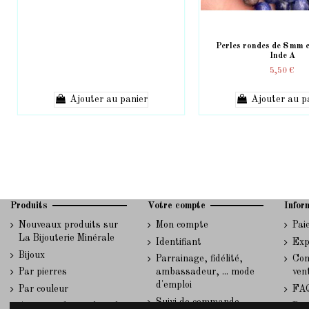
Perles rondes de 8 mm e
Inde A
5,50 €
Ajouter au panier
Ajouter au p
Produits
Votre compte
Infor
Nouveaux produits sur
Mon compte
Pai
La Bijouterie Minérale
Identifiant
Exp
Bijoux
Parrainage, fidélité,
Con
Par pierres
ambassadeur, ... mode
ven
d'emploi
Par couleur
FA
Suivi de commande
A propos des cookies du
Rép