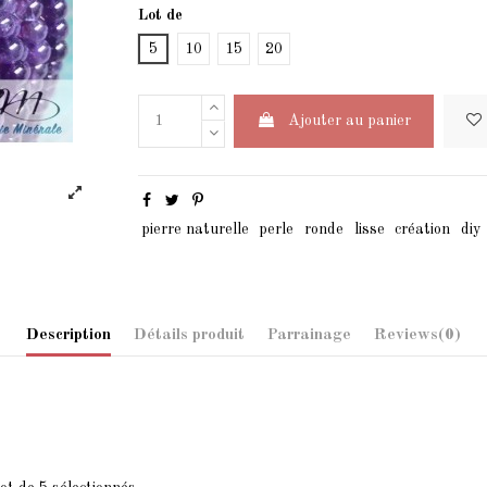
Lot de
5
10
15
20
Ajouter au panier
pierre naturelle
perle
ronde
lisse
création
diy
Description
Détails produit
Parrainage
Reviews
(0)