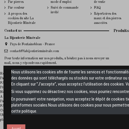
Par pierres
mode d'emploi
de vente
Par couleur
Suivi de commande
FAQ
invité
A propos des
Répertoires des
cookies du site La
maux et des pierres
Bijouterie Minérale
associées
Contact us
Produits
La Bijouterie Minérale
Pays de Fontainebleau - France
contact@labijouterieminérale.com
Pour toute information sur nos produits, n'hésitez pas à nous envoyer un
mail, nous y répondrons rapidement.
Nous utilisons les cookies afin de fournir les services et fonctionnali
La Bijouterie Minerale
Expédition des produits
des données qui sont téléchargés ou stockés sur votre ordinateur ou s
Paiement sécurisé
FAQ
En cliquant sur ”J’accepte”, vous acceptez l’utilisation des cookies. 
Promotions
Si vous supprimez ou désactivez nos cookies, vous pourriez rencontrer
Nouveaux produits sur La Bijouterie Minérale
A propos de La Bijouterie Minérale
En poursuivant votre navigation, vous acceptez le dépôt de cookies t
Paiement sécurisé
plateformes sociales.Nous utilisons des cookies pour nous permettre 
FAQ
cette politique.
Conditions générales de vente
Utiliser ce formulaire pour nous contacter
plan-site
©
Accept
La Bijouterie Minérale 2023 - Créateur de bijoux simples en pierre à prix