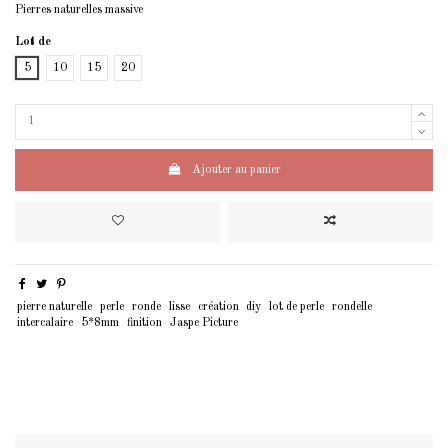
Pierres naturelles massive
Lot de
5
10
15
20
Ajouter au panier
pierre naturelle
perle
ronde
lisse
création
diy
lot de perle
rondelle
intercalaire
5*8mm
finition
Jaspe Picture