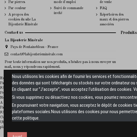
Par pierres
mode d'emploi
de vente
Par couleur
Suivi de commande
FAQ
invité
A propos des
Répertoires des
cookies du site La
maux et des pierres
Bijouterie Minérale
associées
Contact us
Produits
La Bijouterie Minérale
Pays de Fontainebleau - France
contact@labijouterieminérale.com
Pour toute information sur nos produits, n'hésitez pas à nous envoyer un
mail, nous y répondrons rapidement.
Nous utilisons les cookies afin de fournir les services et fonctionnali
La Bijouterie Minerale
Expédition des produits
des données qui sont téléchargés ou stockés sur votre ordinateur ou s
Paiement sécurisé
FAQ
En cliquant sur ”J’accepte”, vous acceptez l’utilisation des cookies. 
Promotions
Si vous supprimez ou désactivez nos cookies, vous pourriez rencontrer
Nouveaux produits sur La Bijouterie Minérale
A propos de La Bijouterie Minérale
En poursuivant votre navigation, vous acceptez le dépôt de cookies t
Paiement sécurisé
plateformes sociales.Nous utilisons des cookies pour nous permettre 
FAQ
cette politique.
Conditions générales de vente
Utiliser ce formulaire pour nous contacter
plan-site
©
Accept
La Bijouterie Minérale 2023 - Créateur de bijoux simples en pierre à prix