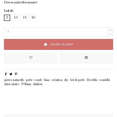
Pierres naturelles massive
Lot de
5
10
15
20
Ajouter au panier
pierre naturelle
perle
ronde
lisse
création
diy
lot de perle
Howlite
rondelle
intercalaire
5*8mm
finition