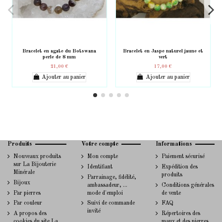
Bracelet en agate du Botswana
Bracelet en Jaspe naturel jaune et
perle de 8 mm
vert
21,00 €
17,00 €
Ajouter au panier
Ajouter au panier
Produits
Votre compte
Informations
Nouveaux produits
Mon compte
Paiement sécurisé
sur La Bijouterie
Identifiant
Expédition des
Minérale
produits
Parrainage, fidélité,
Bijoux
ambassadeur, ...
Conditions générales
Par pierres
mode d'emploi
de vente
Par couleur
Suivi de commande
FAQ
invité
A propos des
Répertoires des
cookies du site La
maux et des pierres