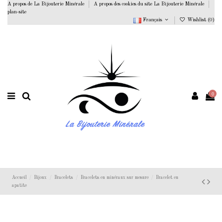
A propos de La Bijouterie Minérale
A propos des cookies du site La Bijouterie Minérale
plan-site
Français
Wishlist (
0
)
0
Accueil
Bijoux
Bracelets
Bracelets en minéraux sur mesure
Bracelet en
apatite